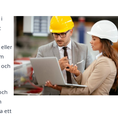
i
t
 eller
rm
 och
och
n
a ett