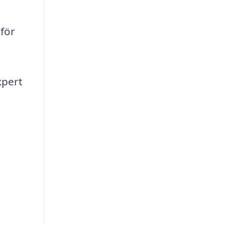
 för
xpert