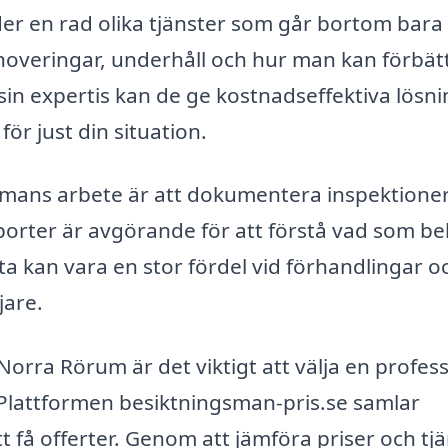
er en rad olika tjänster som går bortom bara
noveringar, underhåll och hur man kan förbät
in expertis kan de ge kostnadseffektiva lösn
r just din situation.
gsmans arbete är att dokumentera inspektione
porter är avgörande för att förstå vad som b
a kan vara en stor fördel vid förhandlingar o
jare.
rra Rörum är det viktigt att välja en profess
 Plattformen besiktningsman-pris.se samlar
t få offerter. Genom att jämföra priser och tj