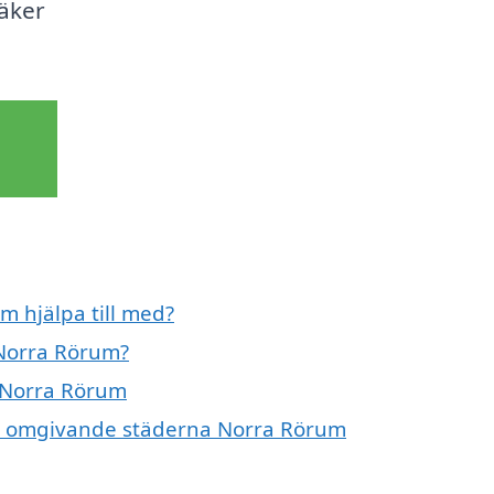
säker
 hjälpa till med?
 Norra Rörum?
i Norra Rörum
 de omgivande städerna Norra Rörum