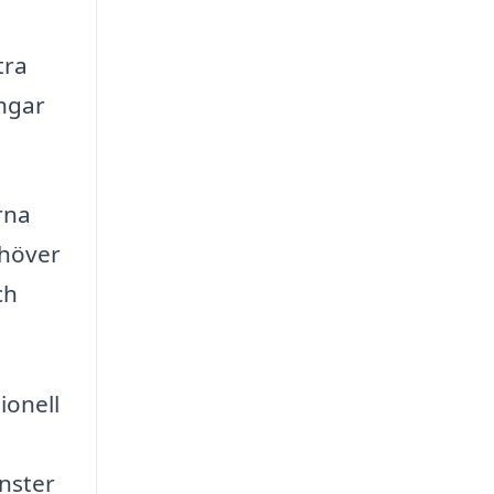
tra
ingar
rna
ehöver
ch
ionell
änster