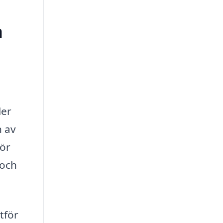
a
ler
n av
nör
 och
tför