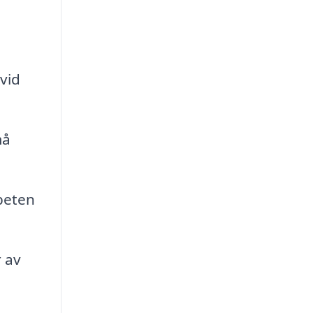
vid
må
beten
 av