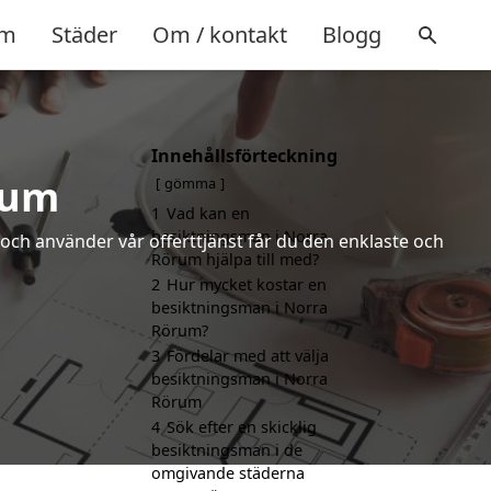
m
Städer
Om / kontakt
Blogg
Innehållsförteckning
rum
gömma
1
Vad kan en
besiktningsman i Norra
och använder vår offerttjänst får du den enklaste och
Rörum hjälpa till med?
2
Hur mycket kostar en
besiktningsman i Norra
Rörum?
3
Fördelar med att välja
besiktningsman i Norra
Rörum
4
Sök efter en skicklig
besiktningsman i de
omgivande städerna