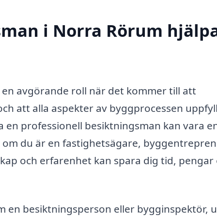
sman i Norra Rörum hjälp
en avgörande roll när det kommer till att
k och att alla aspekter av byggprocessen uppfyl
a en professionell besiktningsman kan vara e
t om du är en fastighetsägare, byggentrepre
skap och erfarenhet kan spara dig tid, pengar
m en besiktningsperson eller bygginspektör, u