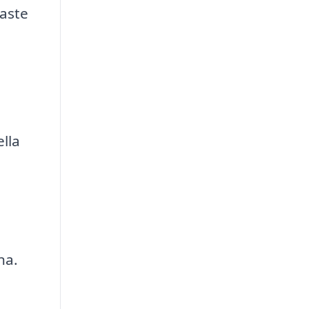
gaste
lla
na.