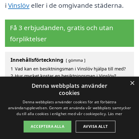
i
Vinslöv
eller i de omgivande städerna.
Få 3 erbjudanden, gratis och utan
förpliktelser
Innehållsförteckning
gömma
1
Vad kan en besiktningsman i Vinslöv hjälpa till med?
2
Hur mycket kostar en besiktningsman i Vinslöv?
×
3
Fördelar med att välja besiktningsman i Vinslöv
Denna webbplats använder
4
Sök efter en skicklig besiktningsman i de omgivande
cookies
städerna kring Vinslöv
Denna webbplats använder cookies för att förbättra
användarupplevelsen. Genom att använda vår webbplats samtycker
du till alla cookies i enlighet med vår cookiepolicy.
Läs mer
Copyright 2026 - Pilanto Aps
ACCEPTERA ALLA
AVVISA ALLT
Hem
Om / kontakt
Blogg
Webbplatskarta
Villkor