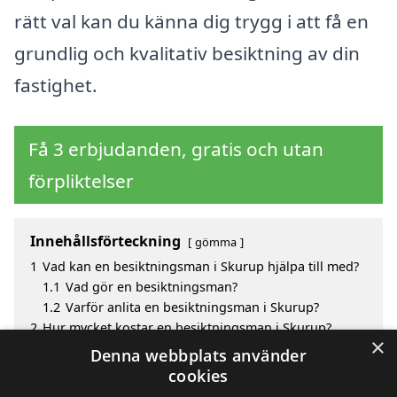
rätt val kan du känna dig trygg i att få en
grundlig och kvalitativ besiktning av din
fastighet.
Få 3 erbjudanden, gratis och utan
förpliktelser
Innehållsförteckning
gömma
1
Vad kan en besiktningsman i Skurup hjälpa till med?
1.1
Vad gör en besiktningsman?
1.2
Varför anlita en besiktningsman i Skurup?
2
Hur mycket kostar en besiktningsman i Skurup?
×
3
Fördelar med att välja besiktningsman i Skurup
Denna webbplats använder
4
Sök efter en skicklig besiktningsman i de omgivande
cookies
städerna Skurup