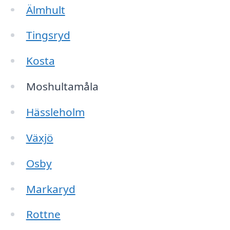
Älmhult
Tingsryd
Kosta
Moshultamåla
Hässleholm
Växjö
Osby
Markaryd
Rottne