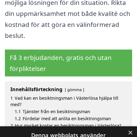
möjliga lösningen för din situation. Rikta
din uppmärksamhet mot både kvalité och
kostnad för att göra en välinformerad
beslut.
Få 3 erbjudanden, gratis och utan
förpliktelser
Innehållsförteckning
gömma
1
Vad kan en besiktningsman i Västerlösa hjälpa till
med?
1.1
Tjänster från en besiktningsman
1.2
Fördelar med att anlita en besiktningsman
2
Hur mycket kostar en besiktningsman i Västerlösa?
×
3
Fördelar med att välja besiktningsman i Västerlösa
Denna webbplats använder