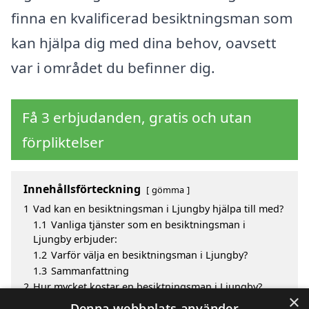
finna en kvalificerad besiktningsman som
kan hjälpa dig med dina behov, oavsett
var i området du befinner dig.
Få 3 erbjudanden, gratis och utan
förpliktelser
Innehållsförteckning
gömma
1
Vad kan en besiktningsman i Ljungby hjälpa till med?
1.1
Vanliga tjänster som en besiktningsman i
Ljungby erbjuder:
1.2
Varför välja en besiktningsman i Ljungby?
1.3
Sammanfattning
2
Hur mycket kostar en besiktningsman i Ljungby?
×
3
Fördelar med att välja besiktningsman i Ljungby
Denna webbplats använder