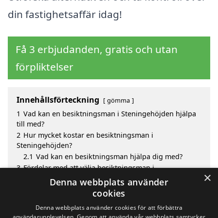
din fastighetsaffär idag!
Få 3 erbjudanden, gratis och utan
förpliktelser
Innehållsförteckning
gömma
1
Vad kan en besiktningsman i Steningehöjden hjälpa
till med?
2
Hur mycket kostar en besiktningsman i
Steningehöjden?
2.1
Vad kan en besiktningsman hjälpa dig med?
3
Fördelar med att välja besiktningsman i
×
Steningehöjden
Denna webbplats använder
4
Sök efter en skicklig besiktningsman i de omgivande
cookies
städerna Steningehöjden
Denna webbplats använder cookies för att förbättra
användarupplevelsen. Genom att använda vår webbplats samtycker