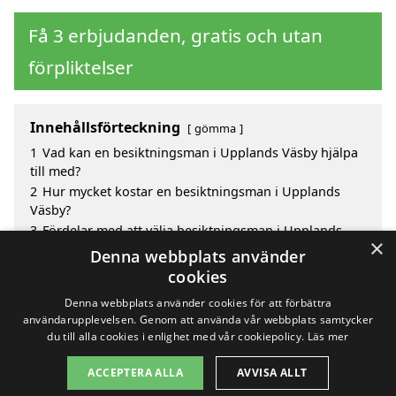
Få 3 erbjudanden, gratis och utan
förpliktelser
Innehållsförteckning
gömma
1
Vad kan en besiktningsman i Upplands Väsby hjälpa
till med?
2
Hur mycket kostar en besiktningsman i Upplands
Väsby?
3
Fördelar med att välja besiktningsman i Upplands
×
Väsby
Denna webbplats använder
4
Sök efter en skicklig besiktningsman i de omgivande
cookies
städerna Upplands Väsby
Denna webbplats använder cookies för att förbättra
användarupplevelsen. Genom att använda vår webbplats samtycker
du till alla cookies i enlighet med vår cookiepolicy.
Läs mer
Copyright 2026 - Pilanto Aps
ACCEPTERA ALLA
AVVISA ALLT
Hem
Om / kontakt
Blogg
Webbplatskarta
Villkor