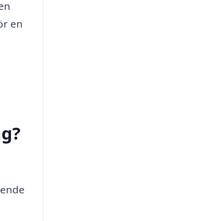
den
ör en
ng?
roende