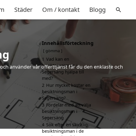
m
Städer
Om / kontakt
Blogg
Innehållsförteckning
ng
gömma
1
Vad kan en
besiktningsman i
och använder vår offerttjänst får du den enklaste och
Segersäng hjälpa till
med?
2
Hur mycket kostar en
besiktningsman i
Segersäng?
3
Fördelar med att välja
besiktningsman i
Segersäng
4
Sök efter en skicklig
besiktningsman i de