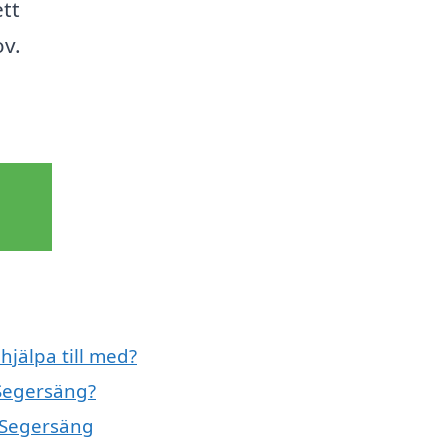
ett
ov.
jälpa till med?
 Segersäng?
i Segersäng