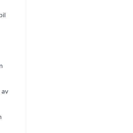
il
m
 av
h