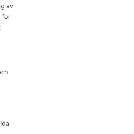
ng av
 för
:
och
ida