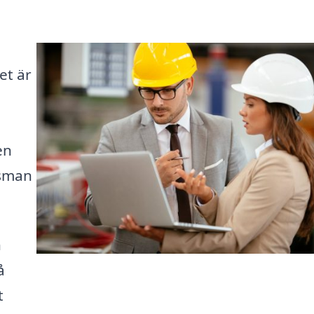
et är
en
gsman
h
å
t