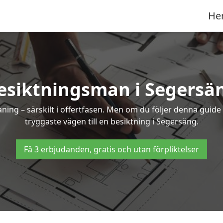
He
esiktningsman i Segersä
g – särskilt i offertfasen. Men om du följer denna guide 
tryggaste vägen till en besiktning i Segersäng.
Få 3 erbjudanden, gratis och utan förpliktelser