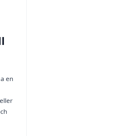
l
ha en
eller
och