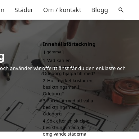
m
Städer
Om / kontakt
Blogg
Innehållsförteckning
g
gömma
1
Vad kan en
besiktningsman i
och använder vår offerttjänst får du den enklaste och
Ödeborg hjälpa till med?
2
Hur mycket kostar en
besiktningsman i
Ödeborg?
3
Fördelar med att välja
besiktningsman i
Ödeborg
4
Sök efter en skicklig
besiktningsman i de
omgivande städerna