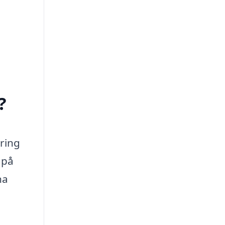
?
kring
 på
na