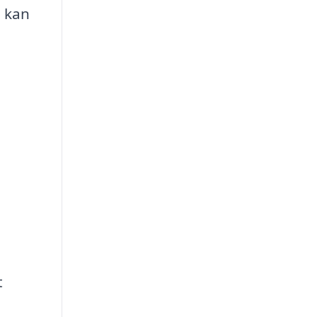
n kan
t