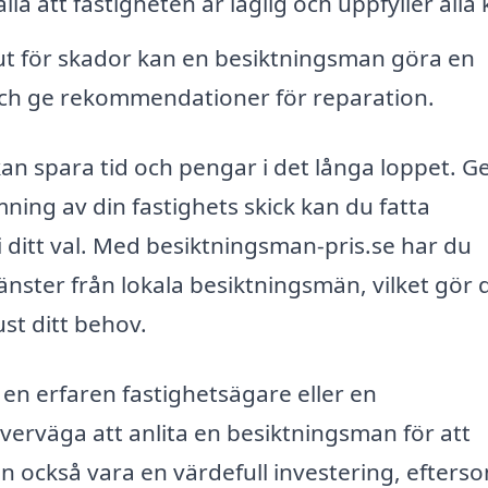
lla att fastigheten är laglig och uppfyller alla 
t för skador kan en besiktningsman göra en
ch ge rekommendationer för reparation.
kan spara tid och pengar i det långa loppet. 
ning av din fastighets skick kan du fatta
 ditt val. Med besiktningsman-pris.se har du
jänster från lokala besiktningsmän, vilket gör 
ust ditt behov.
en erfaren fastighetsägare eller en
 överväga att anlita en besiktningsman för att
 kan också vara en värdefull investering, efters