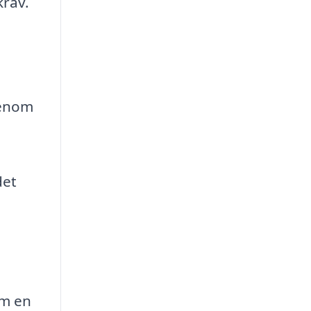
krav.
Genom
det
om en