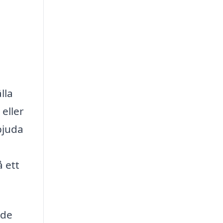
lla
eller
bjuda
 ett
åde