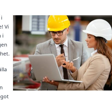
i
! Vi
 i
gen
ghet.
lla
en
ågot