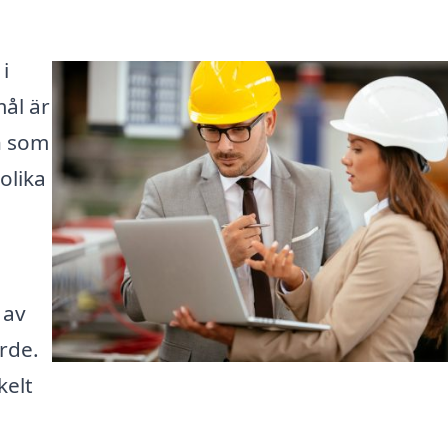
i
ål är
en som
olika
 av
ärde.
kelt