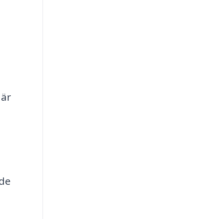
 är
 de