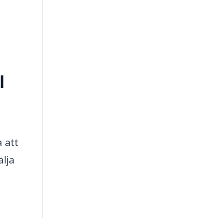
l
 att
älja