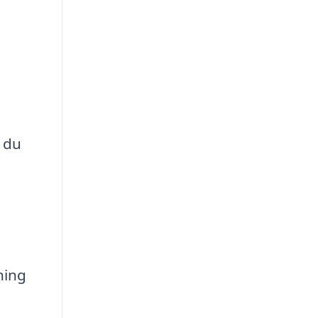
r du
ning