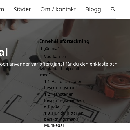
m
Städer
Om / kontakt
Blogg
Innehållsförteckning
al
gömma
1
Vad kan en
besiktningsman i
och använder vår offerttjänst får du den enklaste och
Munkedal hjälpa till
med?
1.1
Varför anlita en
besiktningsman?
1.2
Tjänster en
besiktningsman kan
erbjuda
1.3
Hur du hittar en
besiktningsman i
Munkedal