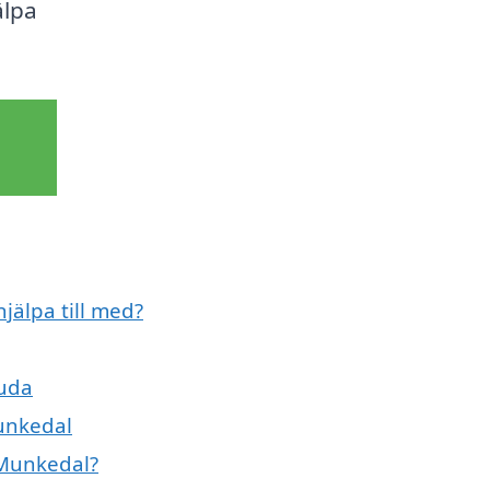
älpa
jälpa till med?
juda
unkedal
 Munkedal?