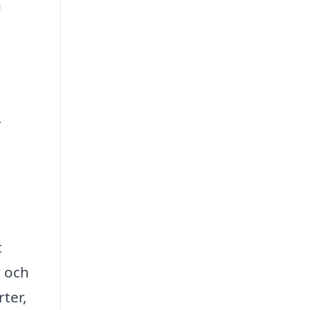
h
r
t
r och
rter,