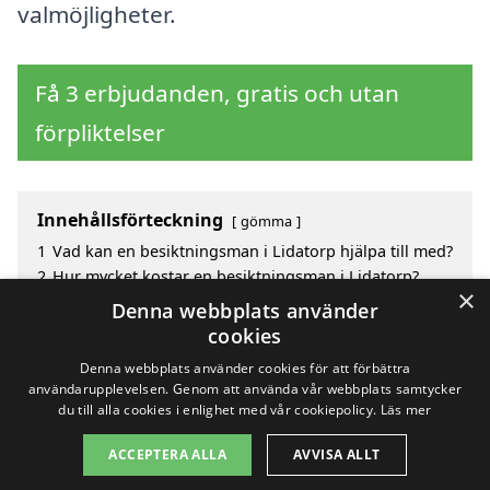
valmöjligheter.
Få 3 erbjudanden, gratis och utan
förpliktelser
Innehållsförteckning
gömma
1
Vad kan en besiktningsman i Lidatorp hjälpa till med?
2
Hur mycket kostar en besiktningsman i Lidatorp?
×
3
Fördelar med att välja besiktningsman i Lidatorp
Denna webbplats använder
4
Sök efter en skicklig besiktningsman i de omgivande
cookies
städerna till Lidatorp
Denna webbplats använder cookies för att förbättra
användarupplevelsen. Genom att använda vår webbplats samtycker
du till alla cookies i enlighet med vår cookiepolicy.
Läs mer
Copyright 2026 - Pilanto Aps
ACCEPTERA ALLA
AVVISA ALLT
Hem
Om / kontakt
Blogg
Webbplatskarta
Villkor