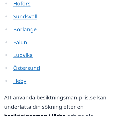
Hofors
Sundsvall
Borlänge
Falun
Ludvika
Östersund
Heby
Att använda besiktningsman-pris.se kan
underlätta din sökning efter en
besiktningsman i Järbo
och ge dig