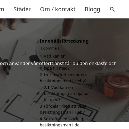
m
Städer
Om / kontakt
Blogg
Innehållsförteckning
gömma
1
Vad kan en
besiktningsman i Heby
och använder vår offerttjänst får du den enklaste och
hjälpa till med?
2
Hur mycket kostar en
besiktningsman i Heby?
2.1
Vad kan en
besiktningsman hjälpa
till med?
3
Fördelar med att välja
besiktningsman i Heby
4
Sök efter en skicklig
besiktningsman i de