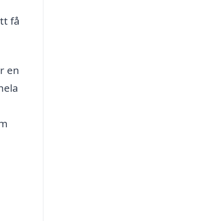
tt få
r en
hela
om