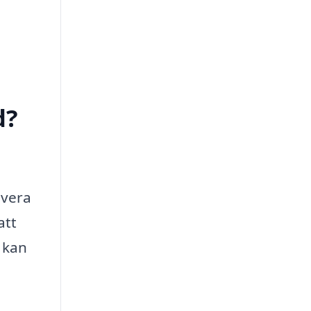
d?
overa
att
 kan