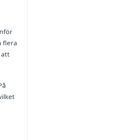
inför
 flera
 att
 På
ilket