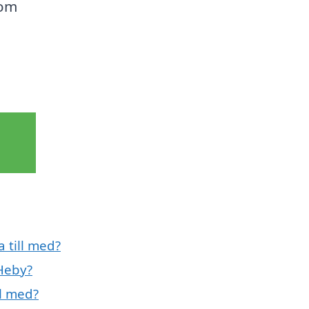
 om
 till med?
Heby?
ll med?