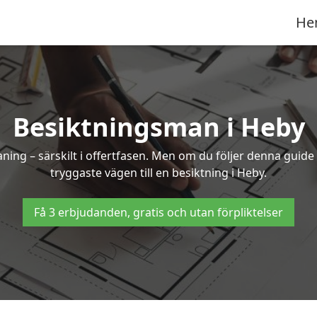
He
Besiktningsman i Heby
g – särskilt i offertfasen. Men om du följer denna guide 
tryggaste vägen till en besiktning i Heby.
Få 3 erbjudanden, gratis och utan förpliktelser