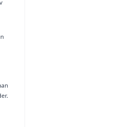
v
an
man
der.