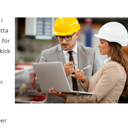
i
itta
 för
skick
r.
per