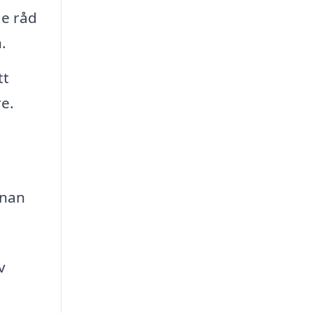
ge råd
.
tt
re.
nnan
v