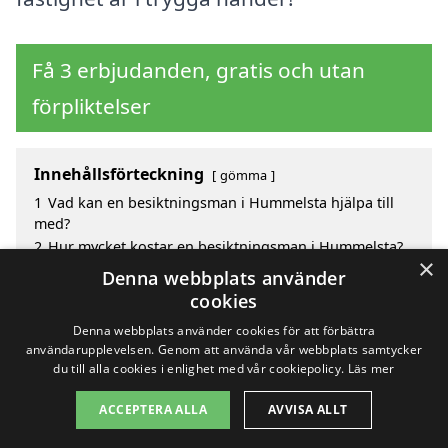
Få 3 erbjudanden, gratis och utan
förpliktelser
Innehållsförteckning
gömma
1
Vad kan en besiktningsman i Hummelsta hjälpa till
med?
2
Hur mycket kostar en besiktningsman i Hummelsta?
×
3
Fördelar med att välja besiktningsman i Hummelsta
Denna webbplats använder
4
Sök efter en skicklig besiktningsman i de omgivande
cookies
städerna Hummelsta
Denna webbplats använder cookies för att förbättra
användarupplevelsen. Genom att använda vår webbplats samtycker
du till alla cookies i enlighet med vår cookiepolicy.
Läs mer
Copyright 2026 - Pilanto Aps
ACCEPTERA ALLA
AVVISA ALLT
Hem
Om / kontakt
Blogg
Webbplatskarta
Villkor