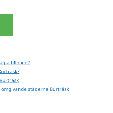
lpa till med?
Burträsk?
 Burträsk
de omgivande städerna Burträsk