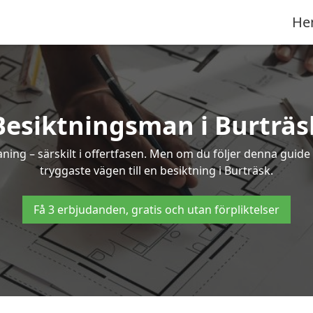
He
Besiktningsman i Burträs
g – särskilt i offertfasen. Men om du följer denna guide 
tryggaste vägen till en besiktning i Burträsk.
Få 3 erbjudanden, gratis och utan förpliktelser