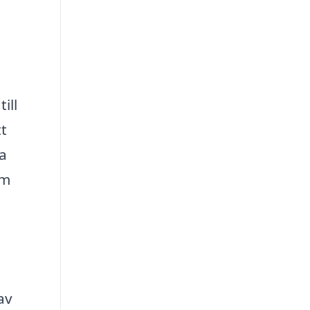
ill
tt
da
om
av