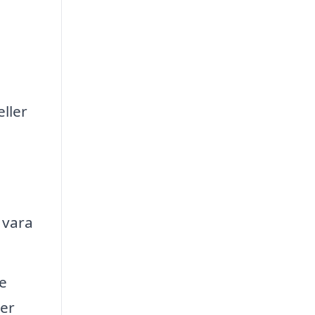
eller
 vara
e
ter