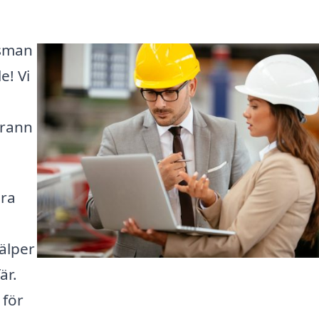
gsman
e! Vi
grann
ära
jälper
är.
 för