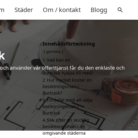
m
Städer
Om / kontakt
Blogg
Innehållsförteckning
k
gömma
1
Vad kan en
besiktningsman i
och använder vår offerttjänst får du den enklaste och
Burträsk hjälpa till med?
2
Hur mycket kostar en
besiktningsman i
Burträsk?
3
Fördelar med att välja
besiktningsman i
Burträsk
4
Sök efter en skicklig
besiktningsman i de
omgivande städerna