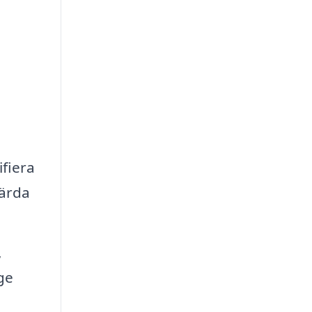
ifiera
gärda
,
ge