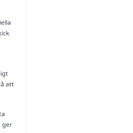
ella
kick
igt
å att
ta
h ger