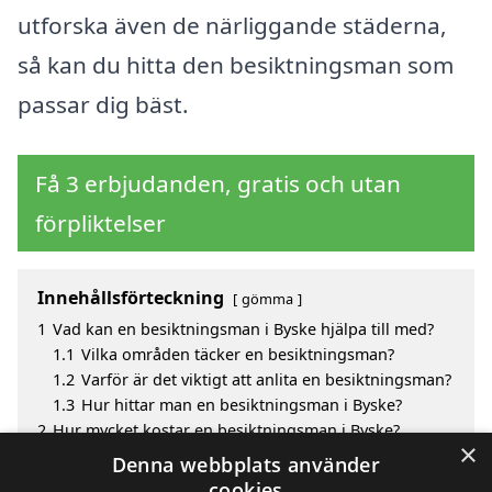
utforska även de närliggande städerna,
så kan du hitta den besiktningsman som
passar dig bäst.
Få 3 erbjudanden, gratis och utan
förpliktelser
Innehållsförteckning
gömma
1
Vad kan en besiktningsman i Byske hjälpa till med?
1.1
Vilka områden täcker en besiktningsman?
1.2
Varför är det viktigt att anlita en besiktningsman?
1.3
Hur hittar man en besiktningsman i Byske?
2
Hur mycket kostar en besiktningsman i Byske?
×
3
Fördelar med att välja besiktningsman i Byske
Denna webbplats använder
4
Sök efter en skicklig besiktningsman i de omgivande
cookies