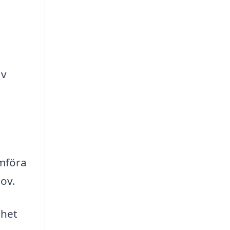
av
ämföra
hov.
ghet