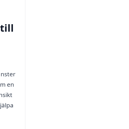
ill
änster
 om en
nsikt
jälpa