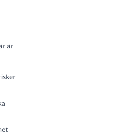
är är
risker
ka
het