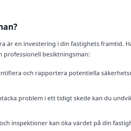
sman?
 är en investering i din fastighets framtid. H
n professionell besiktningsman:
tifiera och rapportera potentiella säkerhets
äcka problem i ett tidigt skede kan du undvi
ch inspektioner kan öka värdet på din fastig