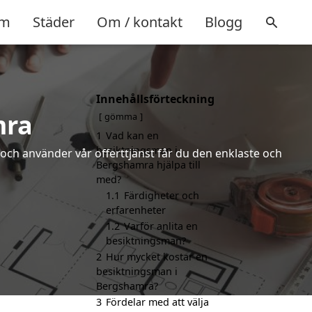
m
Städer
Om / kontakt
Blogg
Innehållsförteckning
mra
gömma
1
Vad kan en
besiktningsman i
och använder vår offerttjänst får du den enklaste och
Bergshamra hjälpa till
med?
1.1
Färdigheter och
erfarenheter
1.2
Varför anlita en
besiktningsman?
2
Hur mycket kostar en
besiktningsman i
Bergshamra?
3
Fördelar med att välja