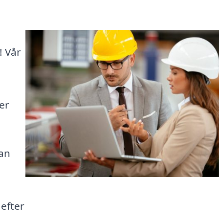
! Vår
er
kan
n
 efter