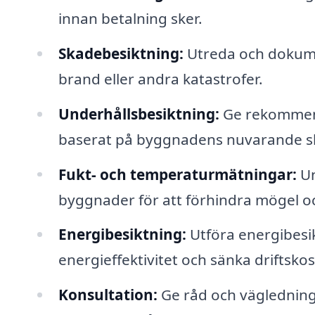
innan betalning sker.
Skadebesiktning:
Utreda och dokume
brand eller andra katastrofer.
Underhållsbesiktning:
Ge rekommend
baserat på byggnadens nuvarande sk
Fukt- och temperaturmätningar:
Un
byggnader för att förhindra mögel o
Energibesiktning:
Utföra energibesik
energieffektivitet och sänka driftsko
Konsultation:
Ge råd och väglednin