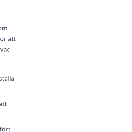
nom
ör att
 vad
tälla
att
fört