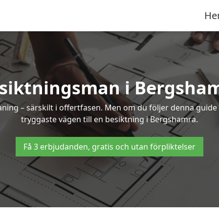
He
siktningsman i Bergsha
g – särskilt i offertfasen. Men om du följer denna guide 
tryggaste vägen till en besiktning i Bergshamra.
Få 3 erbjudanden, gratis och utan förpliktelser