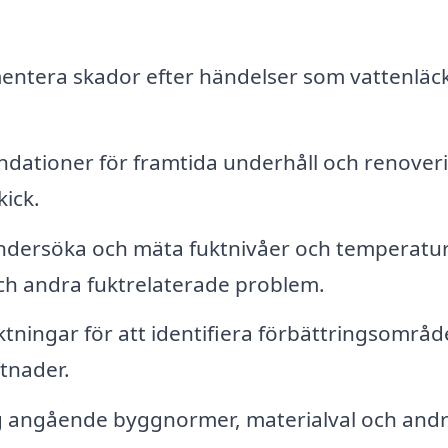
ntera skador efter händelser som vattenläck
ationer för framtida underhåll och renover
ick.
dersöka och mäta fuktnivåer och temperatur
ch andra fuktrelaterade problem.
tningar för att identifiera förbättringsområd
stnader.
g angående byggnormer, materialval och and