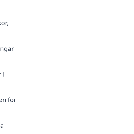
or,
ingar
 i
en för
ra