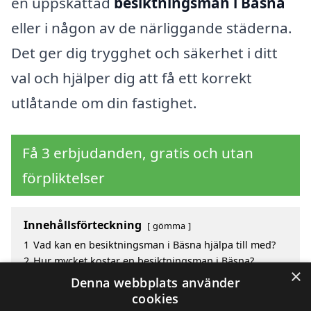
en uppskattad
besiktningsman i Bäsna
eller i någon av de närliggande städerna.
Det ger dig trygghet och säkerhet i ditt
val och hjälper dig att få ett korrekt
utlåtande om din fastighet.
Få 3 erbjudanden, gratis och utan
förpliktelser
Innehållsförteckning
gömma
1
Vad kan en besiktningsman i Bäsna hjälpa till med?
2
Hur mycket kostar en besiktningsman i Bäsna?
×
3
Fördelar med att välja besiktningsman i Bäsna
Denna webbplats använder
4
Sök efter en skicklig besiktningsman i de omgivande
cookies
städerna Bäsna