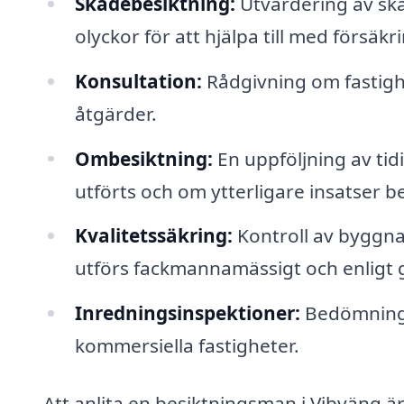
Skadebesiktning:
Utvärdering av ska
olyckor för att hjälpa till med försäk
Konsultation:
Rådgivning om fastigh
åtgärder.
Ombesiktning:
En uppföljning av tid
utförts och om ytterligare insatser b
Kvalitetssäkring:
Kontroll av byggnat
utförs fackmannamässigt och enligt 
Inredningsinspektioner:
Bedömning a
kommersiella fastigheter.
Att anlita en besiktningsman i Vibyäng är