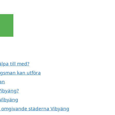
lpa till med?
ingsman kan utföra
man
Vibyäng?
 Vibyäng
de omgivande städerna Vibyäng