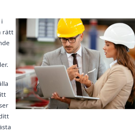
i
 rätt
ande
er.
lla
tt
ser
ditt
ästa