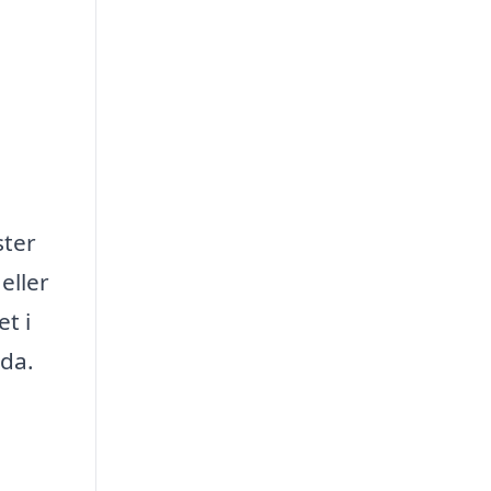
ster
eller
t i
uda.