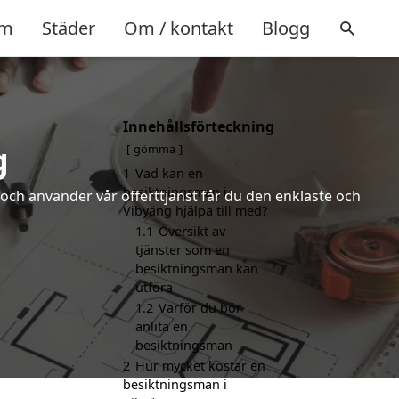
m
Städer
Om / kontakt
Blogg
Innehållsförteckning
g
gömma
1
Vad kan en
besiktningsman i
och använder vår offerttjänst får du den enklaste och
Vibyäng hjälpa till med?
1.1
Översikt av
tjänster som en
besiktningsman kan
utföra
1.2
Varför du bör
anlita en
besiktningsman
2
Hur mycket kostar en
besiktningsman i