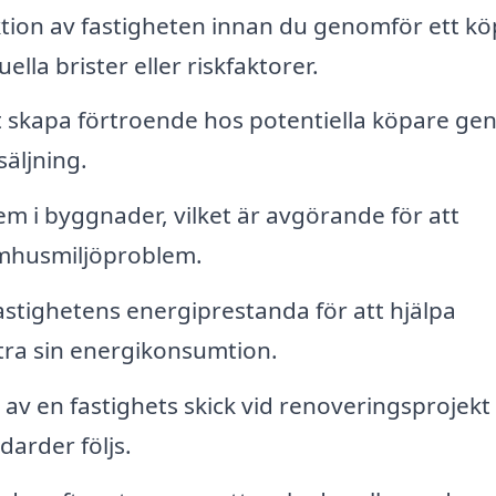
tion av fastigheten innan du genomför ett kö
uella brister eller riskfaktorer.
 skapa förtroende hos potentiella köpare g
äljning.
m i byggnader, vilket är avgörande för att
omhusmiljöproblem.
stighetens energiprestanda för att hjälpa
ttra sin energikonsumtion.
v en fastighets skick vid renoveringsprojekt 
darder följs.