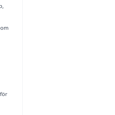
p,
enom
för