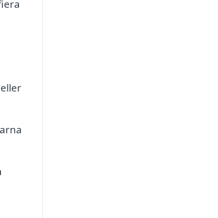
iera
eller
garna
a