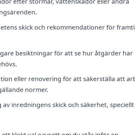
dor efter stormar, vattenskador eller andra
ringsärenden.
etens skick och rekommendationer för framt
igare besiktningar för att se hur åtgärder har
ehövs.
ion eller renovering för att säkerställa att ar
gällande normer.
v inredningens skick och säkerhet, speciellt 
 ett klokt val oavsett om du står inför en