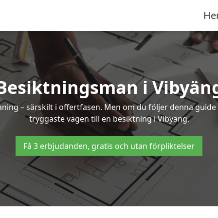
He
Besiktningsman i Vibyän
g – särskilt i offertfasen. Men om du följer denna guide 
tryggaste vägen till en besiktning i Vibyäng.
Få 3 erbjudanden, gratis och utan förpliktelser