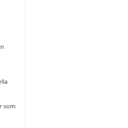
en
lla
r som