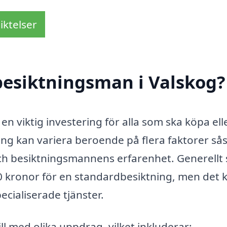
iktelser
besiktningsman i Valskog?
en viktig investering för alla som ska köpa ell
ning kan variera beroende på flera faktorer s
och besiktningsmannens erfarenhet. Generellt 
00 kronor för en standardbesiktning, men det 
cialiserade tjänster.
ll med olika uppdrag, vilket inkluderar: