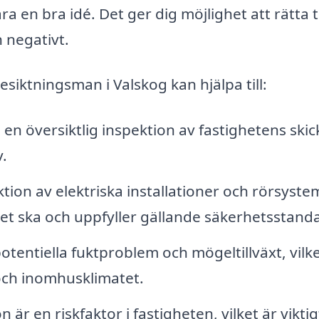
a en bra idé. Det ger dig möjlighet att rätta ti
 negativt.
siktningsman i Valskog kan hjälpa till:
n översiktlig inspektion av fastighetens skic
v.
tion av elektriska installationer och rörsyste
 det ska och uppfyller gällande säkerhetsstand
otentiella fuktproblem och mögeltillväxt, vilk
ch inomhusklimatet.
är en riskfaktor i fastigheten, vilket är viktig