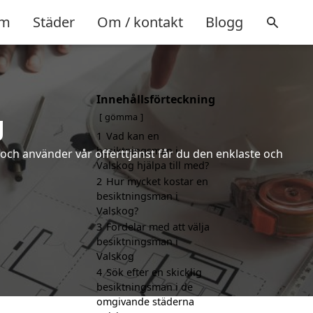
m
Städer
Om / kontakt
Blogg
Innehållsförteckning
g
gömma
1
Vad kan en
besiktningsman i
och använder vår offerttjänst får du den enklaste och
Valskog hjälpa till med?
2
Hur mycket kostar en
besiktningsman i
Valskog?
3
Fördelar med att välja
besiktningsman i
Valskog
4
Sök efter en skicklig
besiktningsman i de
omgivande städerna