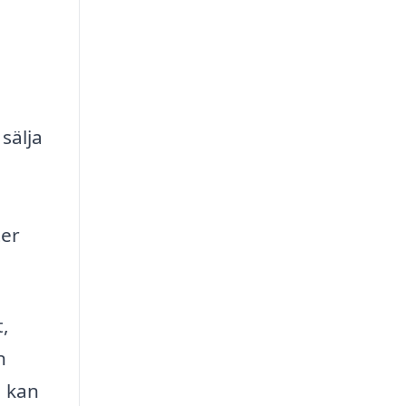
sälja
ter
t,
n
, kan