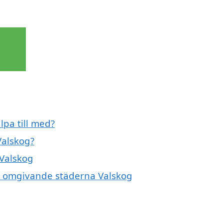
lpa till med?
Valskog?
 Valskog
de omgivande städerna Valskog