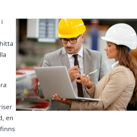
i
hitta
lla
ära
iser
d, en
 finns