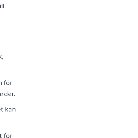
ll
k,
m för
arder.
et kan
t för