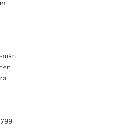
er
m
ngsmän
 den
era
trygg