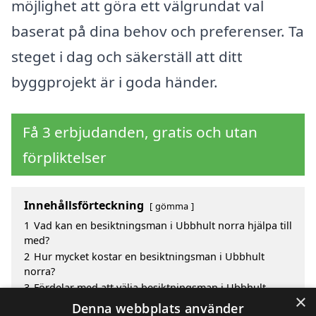
möjlighet att göra ett välgrundat val
baserat på dina behov och preferenser. Ta
steget i dag och säkerställ att ditt
byggprojekt är i goda händer.
Få 3 erbjudanden, gratis och utan
förpliktelser
Innehållsförteckning
gömma
1
Vad kan en besiktningsman i Ubbhult norra hjälpa till
med?
2
Hur mycket kostar en besiktningsman i Ubbhult
norra?
3
Fördelar med att välja besiktningsman i Ubbhult
×
Norra
Denna webbplats använder