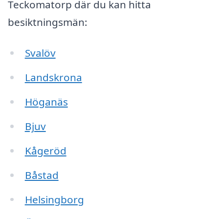
Teckomatorp där du kan hitta
besiktningsmän:
Svalöv
Landskrona
Höganäs
Bjuv
Kågeröd
Båstad
Helsingborg