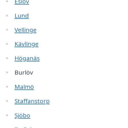
Eslöv
Lund
Vellinge
Kävlinge
Höganäs
Burlöv
Malmö
Staffanstorp
Sjöbo