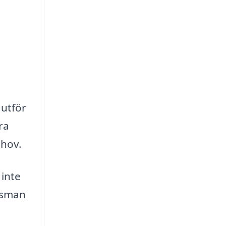
 utför
ra
ehov.
 inte
ngsman