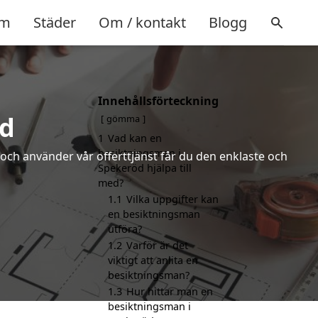
m
Städer
Om / kontakt
Blogg
Innehållsförteckning
öd
gömma
1
Vad kan en
besiktningsman i
och använder vår offerttjänst får du den enklaste och
Spekeröd hjälpa till
med?
1.1
Vilka uppgifter kan
en besiktningsman
utföra?
1.2
Varför är det
viktigt att anlita en
besiktningsman?
1.3
Hur hittar man en
besiktningsman i