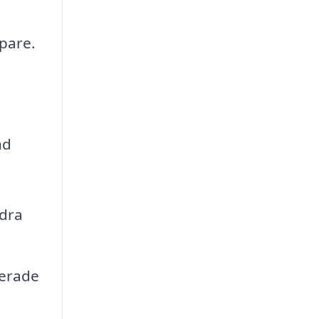
pare.
nd
ndra
terade