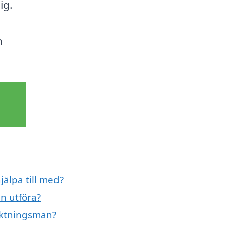
ig.
n
älpa till med?
n utföra?
siktningsman?