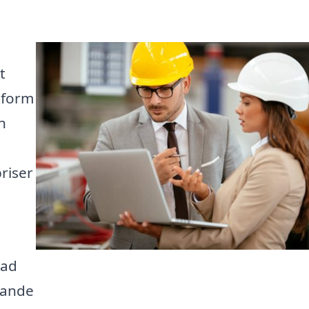
t
tform
n
riser
tad
rande