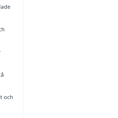
rdade
ch
r
tå
t och