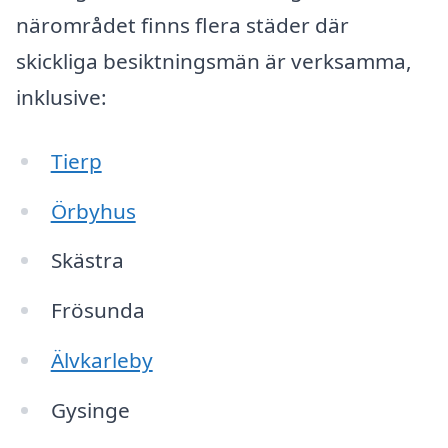
närområdet finns flera städer där
skickliga besiktningsmän är verksamma,
inklusive:
Tierp
Örbyhus
Skästra
Frösunda
Älvkarleby
Gysinge