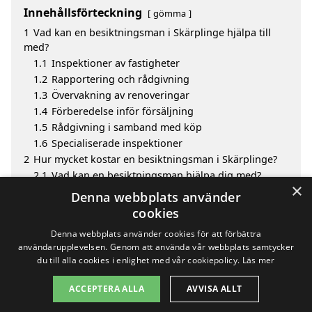
Innehållsförteckning
gömma
1
Vad kan en besiktningsman i Skärplinge hjälpa till
med?
1.1
Inspektioner av fastigheter
1.2
Rapportering och rådgivning
1.3
Övervakning av renoveringar
1.4
Förberedelse inför försäljning
1.5
Rådgivning i samband med köp
1.6
Specialiserade inspektioner
2
Hur mycket kostar en besiktningsman i Skärplinge?
2.1
Vad kan en besiktningsman hjälpa dig med?
×
3
Fördelar med att välja besiktningsman i Skärplinge
Denna webbplats använder
4
Sök efter en skicklig besiktningsman i de omgivande
cookies
städerna Skärplinge
Denna webbplats använder cookies för att förbättra
användarupplevelsen. Genom att använda vår webbplats samtycker
du till alla cookies i enlighet med vår cookiepolicy.
Läs mer
Copyright 2026 - Pilanto Aps
ACCEPTERA ALLA
AVVISA ALLT
Hem
Om / kontakt
Blogg
Webbplatskarta
Villkor