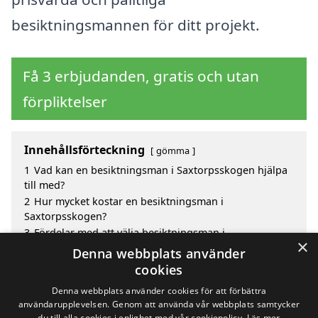
besiktningsmannen för ditt projekt.
Få 3 erbjudanden, gratis och utan
förpliktelser
Innehållsförteckning
gömma
1
Vad kan en besiktningsman i Saxtorpsskogen hjälpa
till med?
2
Hur mycket kostar en besiktningsman i
Saxtorpsskogen?
3
Fördelar med att välja besiktningsman i
×
Saxtorpsskogen
Denna webbplats använder
4
Sök efter en skicklig besiktningsman i de omgivande
cookies
städerna Saxtorpsskogen
Denna webbplats använder cookies för att förbättra
användarupplevelsen. Genom att använda vår webbplats samtycker
du till alla cookies i enlighet med vår cookiepolicy.
Läs mer