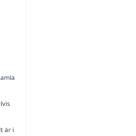
gamla
lvis
 är i