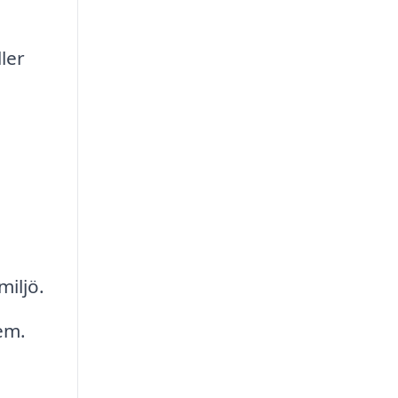
ler
iljö.
em.