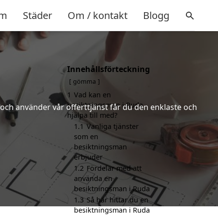
m
Städer
Om / kontakt
Blogg
Innehållsförteckning
gömma
1
Vad kan en
besiktningsman i Ruda
och använder vår offerttjänst får du den enklaste och
hjälpa till med?
1.1
Vanliga tjänster
som en
besiktningsman
erbjuder
1.2
Fördelar med att
använda en
besiktningsman i Ruda
1.3
Så här hittar du en
besiktningsman i Ruda