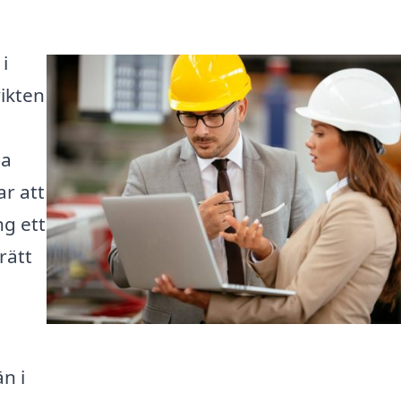
i
vikten
na
r att
ng ett
 rätt
n i