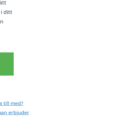
ätt
 ditt
en
 till med?
man erbjuder