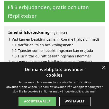
Få 3 erbjudanden, gratis och utan
förpliktelser
Innehållsförteckning
gömma
1
Vad kan en besiktningsman i Romme hjälpa till med?
1.1
Varför anlita en besiktningsman?
1.2
Tjänster som en besiktningsman kan erbjuda
1.3
Hur hittar du rätt besiktningsman i Romme?
2
Hur mycket kostar en besiktningsman i Romme?
×
3
Fördelar med att välja besiktningsman i Romme
Denna webbplats använder
4
Sök efter en skicklig besiktningsman i de omgivande
cookies
städerna Romme
Denna webbplats använder cookies för att förbättra
användarupplevelsen. Genom att använda vår webbplats samtycker
du till alla cookies i enlighet med vår cookiepolicy.
Läs mer
Copyright 2026 - Pilanto Aps
ACCEPTERA ALLA
AVVISA ALLT
Hem
Om / kontakt
Blogg
Webbplatskarta
Villkor