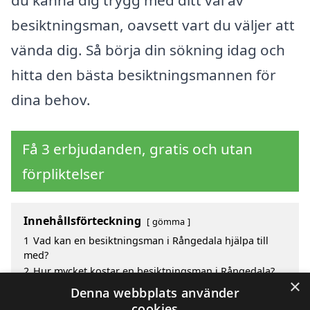
besiktningsman, oavsett vart du väljer att
vända dig. Så börja din sökning idag och
hitta den bästa besiktningsmannen för
dina behov.
Få 3 erbjudanden, gratis och utan
förpliktelser
Innehållsförteckning
gömma
1
Vad kan en besiktningsman i Rångedala hjälpa till
med?
2
Hur mycket kostar en besiktningsman i Rångedala?
×
3
Fördelar med att välja besiktningsman i Rångedala
Denna webbplats använder
4
Sök efter en skicklig besiktningsman i de omgivande
cookies