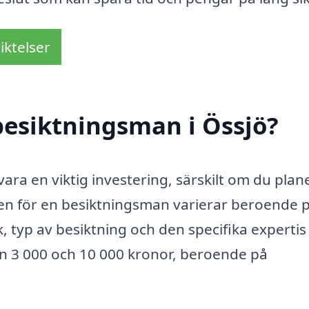
iktelser
besiktningsman i Össjö?
vara en viktig investering, särskilt om du plan
aden för en besiktningsman varierar beroende 
k, typ av besiktning och den specifika experti
lan 3 000 och 10 000 kronor, beroende på