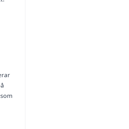
erar
på
s som