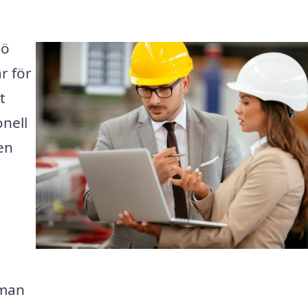
jö
r för
t
onell
en
sman