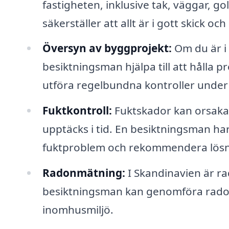
fastigheten, inklusive tak, väggar, go
säkerställer att allt är i gott skick o
Översyn av byggprojekt:
Om du är i 
besiktningsman hjälpa till att hålla
utföra regelbundna kontroller unde
Fuktkontroll:
Fuktskador kan orsaka a
upptäcks i tid. En besiktningsman ha
fuktproblem och rekommendera lösn
Radonmätning:
I Skandinavien är rad
besiktningsman kan genomföra radonm
inomhusmiljö.