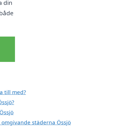
a din
 både
 till med?
Össjö?
 Össjö
de omgivande städerna Össjö