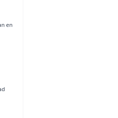
an en
t
ad