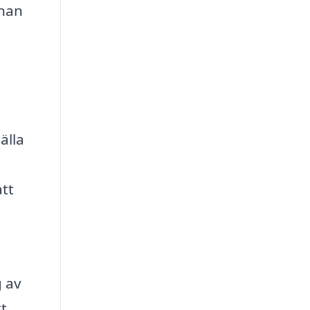
nnan
älla
att
g av
t.