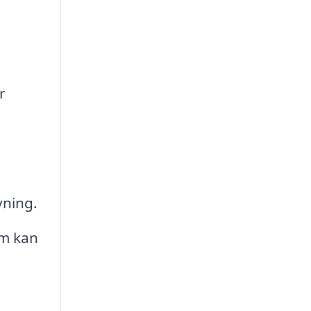
r
vning.
om kan