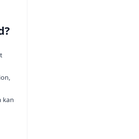
d?
t
ion,
n kan