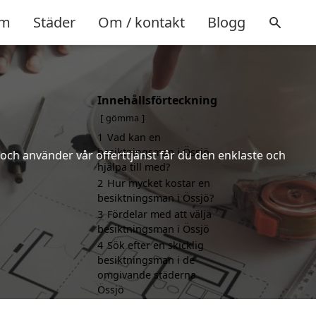
m
Städer
Om / kontakt
Blogg
Innehållsförteckning
gömma
1
Vad kan en
besiktningsman i Össjö
och använder vår offerttjänst får du den enklaste och
hjälpa till med?
2
Hur mycket kostar en
besiktningsman i Össjö?
3
Fördelar med att välja
besiktningsman i Össjö
4
Sök efter en skicklig
besiktningsman i de
omgivande städerna
Össjö