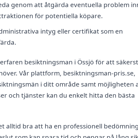
reda genom att åtgärda eventuella problem i
ttraktionen för potentiella köpare.
ministrativa intyg eller certifikat som en
färda.
 erfaren besiktningsman i Össjö för att säkerst
ehöver. Vår plattform, besiktningsman-pris.se,
esiktningsmän i ditt område samt möjligheten 
er och tjänster kan du enkelt hitta den bästa
et alltid bra att ha en professionell bedömnin
slut som kan spara tid och pengar på lång sik