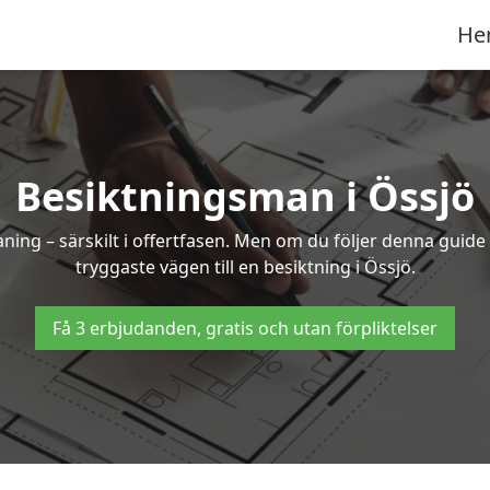
He
Besiktningsman i Össjö
g – särskilt i offertfasen. Men om du följer denna guide 
tryggaste vägen till en besiktning i Össjö.
Få 3 erbjudanden, gratis och utan förpliktelser