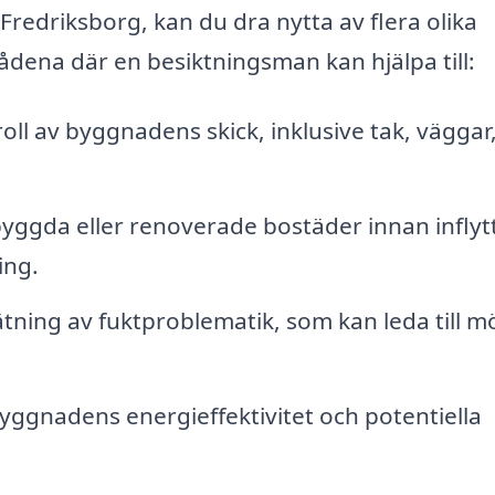
redriksborg, kan du dra nytta av flera olika
ådena där en besiktningsman kan hjälpa till:
ll av byggnadens skick, inklusive tak, väggar,
ggda eller renoverade bostäder innan inflyt
ing.
tning av fuktproblematik, som kan leda till m
gnadens energieffektivitet och potentiella