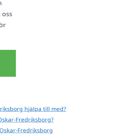
h
 oss
ör
iksborg hjälpa till med?
Oskar-Fredriksborg?
 Oskar-Fredriksborg