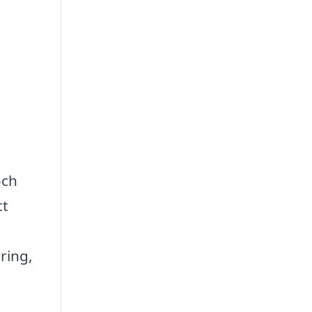
och
tt
ring,