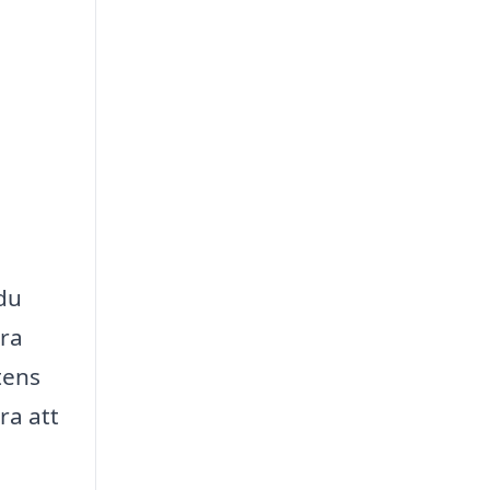
 du
era
tens
ra att