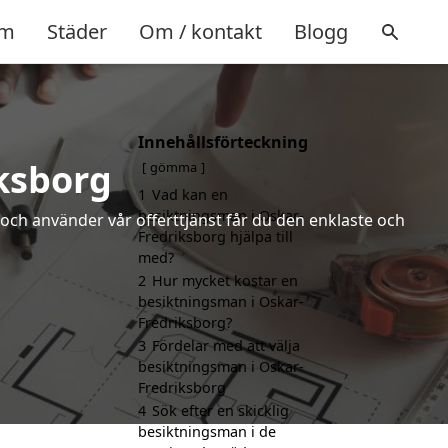
m
Städer
Om / kontakt
Blogg
Innehållsförteckning
ksborg
gömma
1
Vad kan en
besiktningsman i Oskar-
och använder vår offerttjänst får du den enklaste och
Fredriksborg hjälpa till
med?
2
Hur mycket kostar en
besiktningsman i Oskar-
Fredriksborg?
3
Fördelar med att välja
besiktningsman i Oskar-
Fredriksborg
4
Sök efter en skicklig
besiktningsman i de