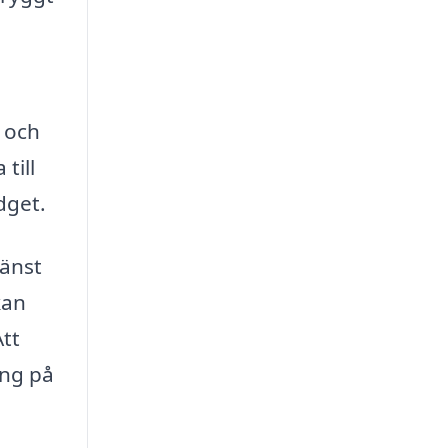
g och
till
dget.
jänst
kan
Att
ing på