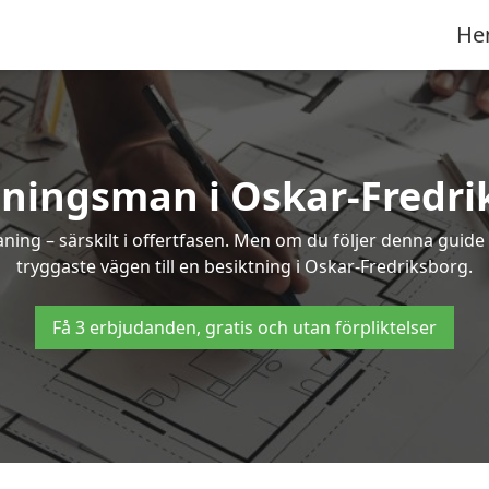
He
tningsman i Oskar-Fredri
g – särskilt i offertfasen. Men om du följer denna guide 
tryggaste vägen till en besiktning i Oskar-Fredriksborg.
Få 3 erbjudanden, gratis och utan förpliktelser