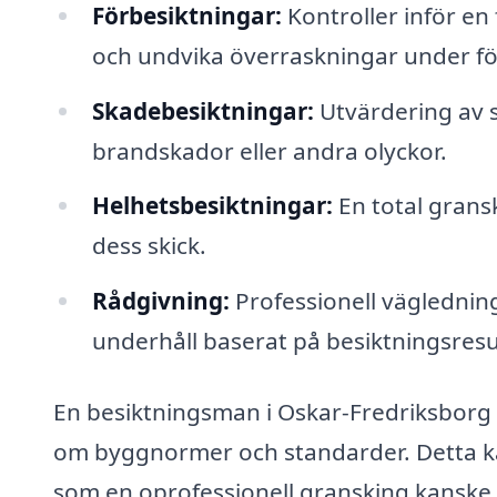
Förbesiktningar:
Kontroller inför en 
och undvika överraskningar under fö
Skadebesiktningar:
Utvärdering av s
brandskador eller andra olyckor.
Helhetsbesiktningar:
En total gransk
dess skick.
Rådgivning:
Professionell väglednin
underhåll baserat på besiktningsresu
En besiktningsman i Oskar-Fredriksborg
om byggnormer och standarder. Detta kan
som en oprofessionell gransking kanske m