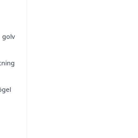
 golv
tning
ögel