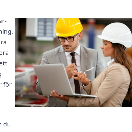
ar-
ning.
öra
era
ett
g
r för
n du