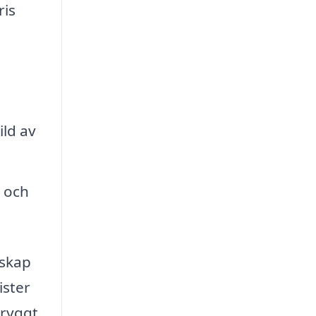
ris
ild av
 och
nskap
ister
tryggt