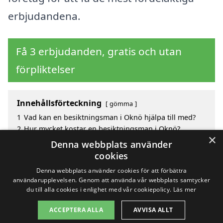
erbjudandena.
Få 3 erbjudanden, gratis och utan
förpliktelser
Innehållsförteckning
gömma
1
Vad kan en besiktningsman i Oknö hjälpa till med?
2
Hur mycket kostar en besiktningsman i Oknö?
×
3
Fördelar med att välja besiktningsman i Oknö
Denna webbplats använder
4
Sök efter en skicklig besiktningsman i de omgivande
cookies
städerna Oknö
Denna webbplats använder cookies för att förbättra
användarupplevelsen. Genom att använda vår webbplats samtycker
du till alla cookies i enlighet med vår cookiepolicy.
Läs mer
Copyright 2026 - Pilanto Aps
ACCEPTERA ALLA
AVVISA ALLT
Hem
Om / kontakt
Blogg
Webbplatskarta
Villkor