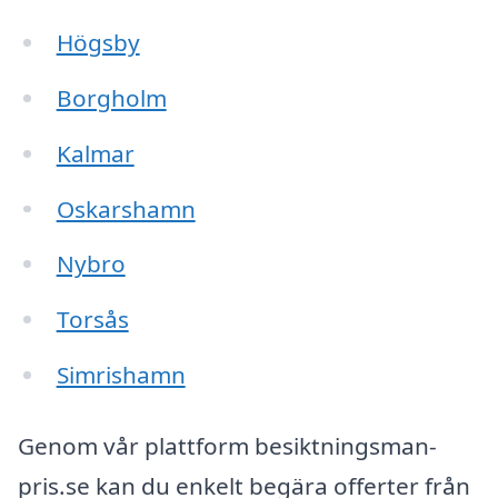
Högsby
Borgholm
Kalmar
Oskarshamn
Nybro
Torsås
Simrishamn
Genom vår plattform besiktningsman-
pris.se kan du enkelt begära offerter från