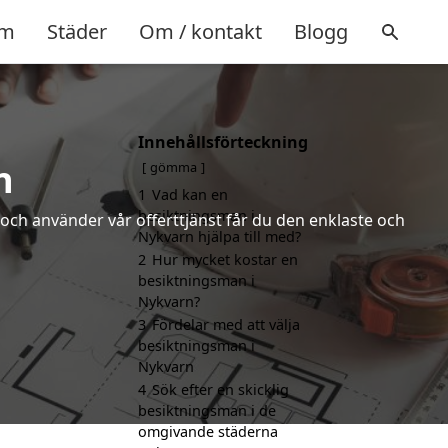
m
Städer
Om / kontakt
Blogg
Innehållsförteckning
n
gömma
1
Vad kan en
besiktningsman i
och använder vår offerttjänst får du den enklaste och
Nykvarn hjälpa till med?
2
Hur mycket kostar en
besiktningsman i
Nykvarn?
3
Fördelar med att välja
besiktningsman i
Nykvarn
4
Sök efter en skicklig
besiktningsman i de
omgivande städerna