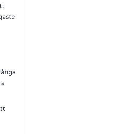
tt
gaste
 fånga
ra
tt