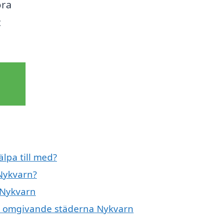
öra
t
lpa till med?
Nykvarn?
 Nykvarn
 de omgivande städerna Nykvarn