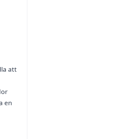
la att
dor
a en