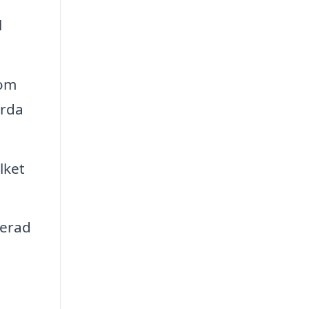
l
nom
ärda
lket
jerad