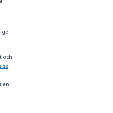
a
n ge
t och
s.se
a en