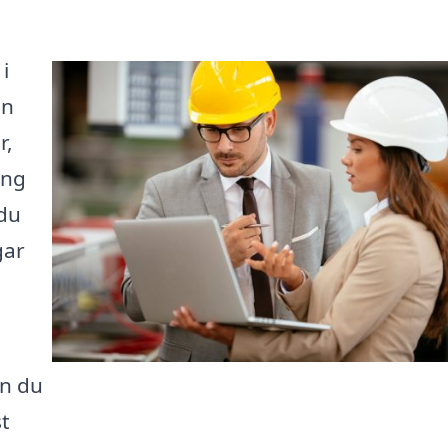
i
nn
r,
ing
 du
gar
an du
t