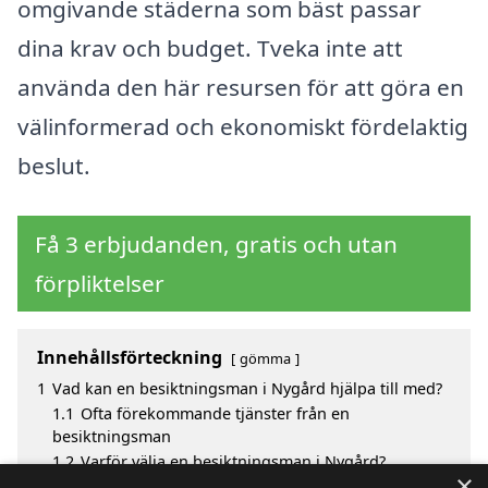
omgivande städerna som bäst passar
dina krav och budget. Tveka inte att
använda den här resursen för att göra en
välinformerad och ekonomiskt fördelaktig
beslut.
Få 3 erbjudanden, gratis och utan
förpliktelser
Innehållsförteckning
gömma
1
Vad kan en besiktningsman i Nygård hjälpa till med?
1.1
Ofta förekommande tjänster från en
besiktningsman
1.2
Varför välja en besiktningsman i Nygård?
×
2
Fördelar med att välja besiktningsman i Nygård