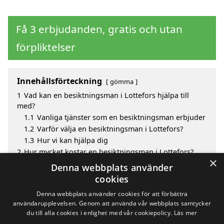
Få 3 erbjudanden, gratis och utan
förpliktelser
Innehållsförteckning
gömma
1
Vad kan en besiktningsman i Lottefors hjälpa till
med?
1.1
Vanliga tjänster som en besiktningsman erbjuder
1.2
Varför välja en besiktningsman i Lottefors?
1.3
Hur vi kan hjälpa dig
2
Hur mycket kostar en besiktningsman i Lottefors?
×
3
Fördelar med att välja besiktningsman i Lottefors
Denna webbplats använder
4
Sök efter en skicklig besiktningsman i de omgivande
cookies
städerna Lottefors
Denna webbplats använder cookies för att förbättra
användarupplevelsen. Genom att använda vår webbplats samtycker
du till alla cookies i enlighet med vår cookiepolicy.
Läs mer