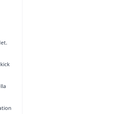
t
et.
skick
lla
ation