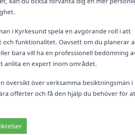
t, kan du också förvänta dig en mer personli
ghet.
n i Kyrkesund spela en avgörande roll i att
t och funktionalitet. Oavsett om du planerar a
ller bara vill ha en professionell bedömning a
att anlita en expert inom området.
 en översikt över verksamma besiktningsmän i
ra offerter och få den hjälp du behöver för a
iktelser