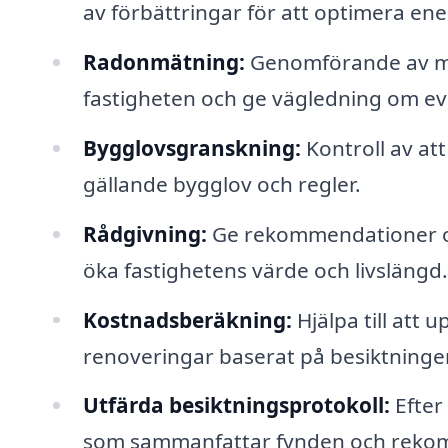
av förbättringar för att optimera ener
Radonmätning:
Genomförande av mät
fastigheten och ge vägledning om ev
Bygglovsgranskning:
Kontroll av at
gällande bygglov och regler.
Rådgivning:
Ge rekommendationer oc
öka fastighetens värde och livslängd.
Kostnadsberäkning:
Hjälpa till att 
renoveringar baserat på besiktningen
Utfärda besiktningsprotokoll:
Efter
som sammanfattar fynden och reko