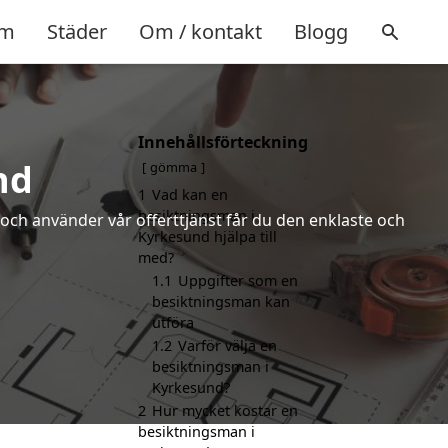
m
Städer
Om / kontakt
Blogg
Innehållsförteckning
nd
gömma
1
Vad kan en
besiktningsman i
och använder vår offerttjänst får du den enklaste och
Kyrkesund hjälpa till
med?
1.1
Uppgifter som en
besiktningsman kan
utföra
1.2
Varför välja en
besiktningsman i
Kyrkesund?
2
Hur mycket kostar en
besiktningsman i