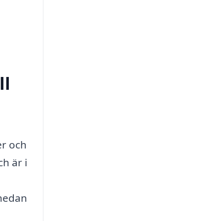
ll
er och
h är i
 nedan