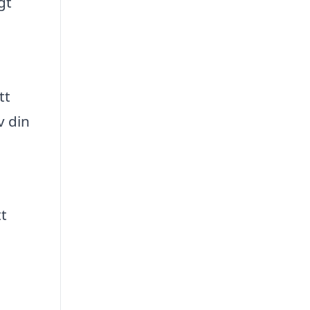
gt
tt
v din
tt