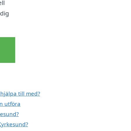
ll
dig
jälpa till med?
n utföra
kesund?
 Kyrkesund?