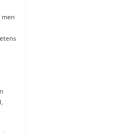
r, men
hetens
En
d,