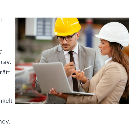
i
ta
krav.
rätt,
nkelt
hov.