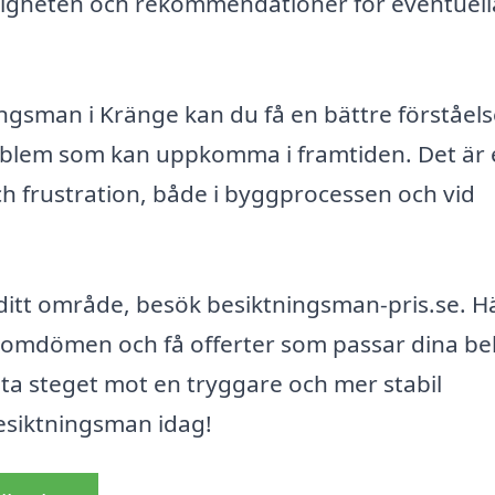
tigheten och rekommendationer för eventuell
ingsman i Kränge kan du få en bättre förståels
roblem som kan uppkomma i framtiden. Det är
h frustration, både i byggprocessen och vid
i ditt område, besök besiktningsman-pris.se. H
sa omdömen och få offerter som passar dina b
sta steget mot en tryggare och mer stabil
esiktningsman idag!