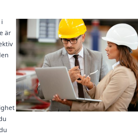
i
e är
ektiv
den
tighet
 du
 du