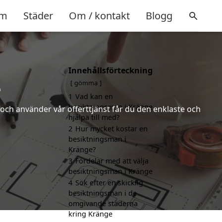
m
Städer
Om / kontakt
Blogg
Innehållsförteckning
e
gömma
1
Vad kan en
besiktningsman i Kränge
och använder vår offerttjänst får du den enklaste och
hjälpa till med?
2
Hur mycket kostar en
besiktningsman i
Kränge?
3
Fördelar med att välja
besiktningsman i Kränge
4
Sök efter en skicklig
besiktningsman i de
omgivande städerna
kring Kränge