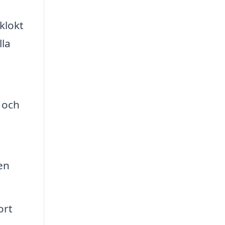
klokt
lla
 och
en
ort