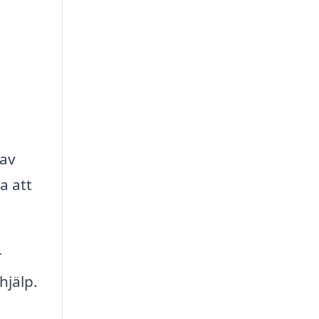
 av
a att
r
hjälp.