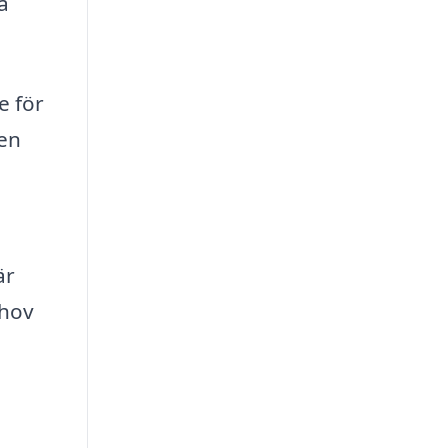
a
e för
 en
är
ehov