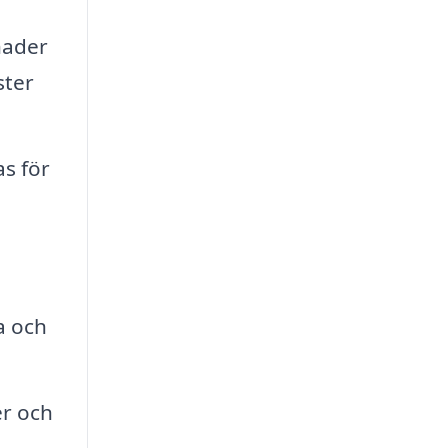
nader
ster
s för
a och
er och