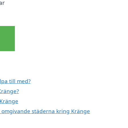
ar
pa till med?
Kränge?
 Kränge
de omgivande städerna kring Kränge