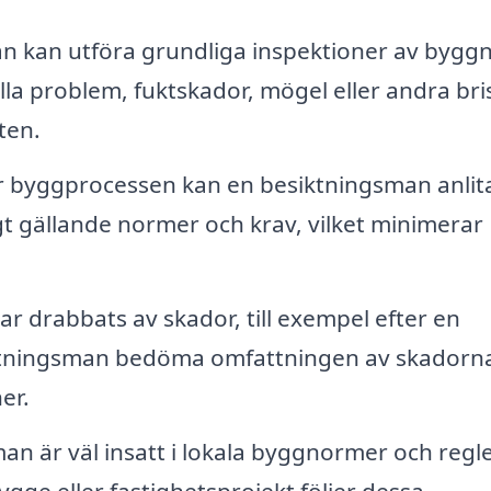
n kan utföra grundliga inspektioner av bygg
lla problem, fuktskador, mögel eller andra bri
ten.
 byggprocessen kan en besiktningsman anlita
igt gällande normer och krav, vilket minimerar
r drabbats av skador, till exempel efter en
siktningsman bedöma omfattningen av skadorn
er.
n är väl insatt i lokala byggnormer och regl
 bygge eller fastighetsprojekt följer dessa.