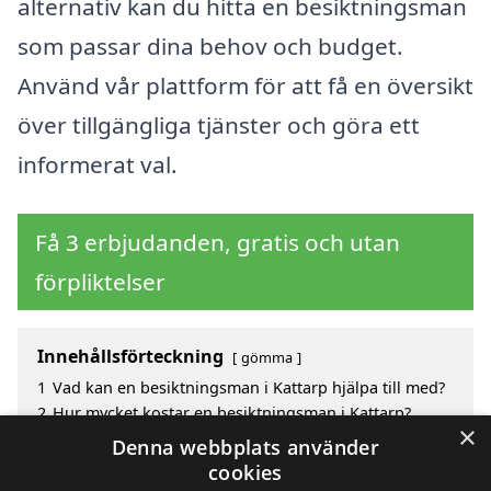
alternativ kan du hitta en besiktningsman
som passar dina behov och budget.
Använd vår plattform för att få en översikt
över tillgängliga tjänster och göra ett
informerat val.
Få 3 erbjudanden, gratis och utan
förpliktelser
Innehållsförteckning
gömma
1
Vad kan en besiktningsman i Kattarp hjälpa till med?
2
Hur mycket kostar en besiktningsman i Kattarp?
×
3
Fördelar med att välja besiktningsman i Kattarp
Denna webbplats använder
4
Sök efter en skicklig besiktningsman i de omgivande
cookies
städerna Kattarp