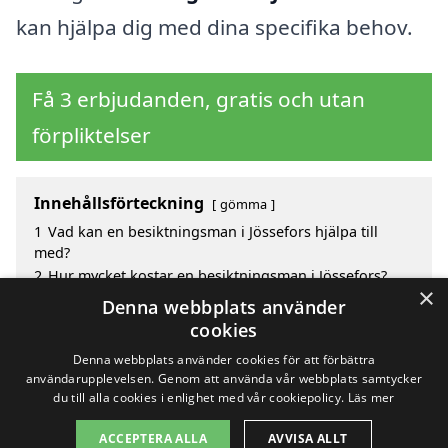
kan hjälpa dig med dina specifika behov.
Få 3 erbjudanden, gratis och utan
förpliktelser
Innehållsförteckning
gömma
1
Vad kan en besiktningsman i Jössefors hjälpa till
med?
2
Hur mycket kostar en besiktningsman i Jössefors?
×
3
Fördelar med att välja besiktningsman i Jössefors
Denna webbplats använder
4
Sök efter en skicklig besiktningsman i de omgivande
cookies
städerna Jössefors
Denna webbplats använder cookies för att förbättra
användarupplevelsen. Genom att använda vår webbplats samtycker
du till alla cookies i enlighet med vår cookiepolicy.
Läs mer
Copyright 2026 - Pilanto Aps
ACCEPTERA ALLA
AVVISA ALLT