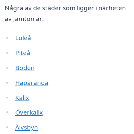
Några av de städer som ligger i närheten
av Jämtön är:
Luleå
Piteå
Boden
Haparanda
Kalix
Överkalix
Älvsbyn