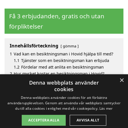
Få 3 erbjudanden, gratis och utan
förpliktelser
Innehållsförteckning
gömma
1
Vad kan en besiktningsman i Hovid hjälpa till med?
1.1
Tjänster som en besiktningsman kan erbjuda
1.2
Fördelar med att anlita en besiktningsman
2
Hur mycket kostar en besiktningsman i Hovid?
×
3
Fördelar med att välja besiktningsman i Hovid
Denna webbplats använder
4
Sök efter en skicklig besiktningsman i de omgivande
cookies
städerna Hovid
Denna webbplats använder cookies för att förbättra
användarupplevelsen. Genom att använda vår webbplats samtycker
du till alla cookies i enlighet med vår cookiepolicy.
Läs mer
Copyright 2026 - Pilanto Aps
ACCEPTERA ALLA
AVVISA ALLT
Hem
Om / kontakt
Blogg
Webbplatskarta
Villkor