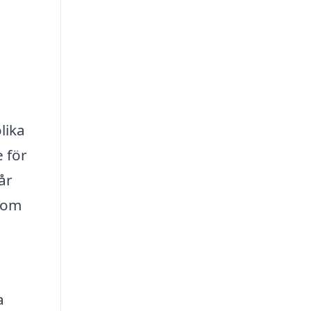
lika
e för
år
 som
a