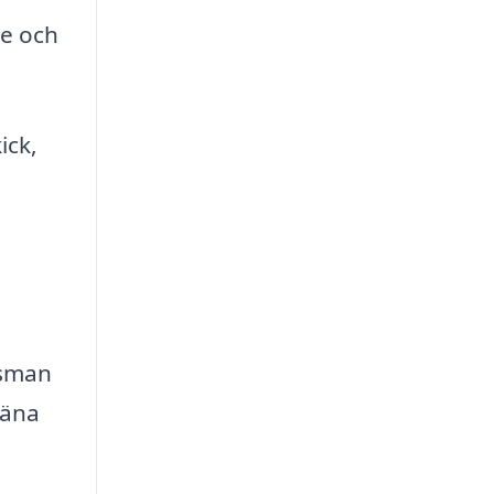
re och
ick,
gsman
jäna