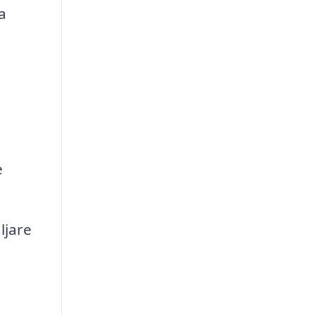
a
e
ljare