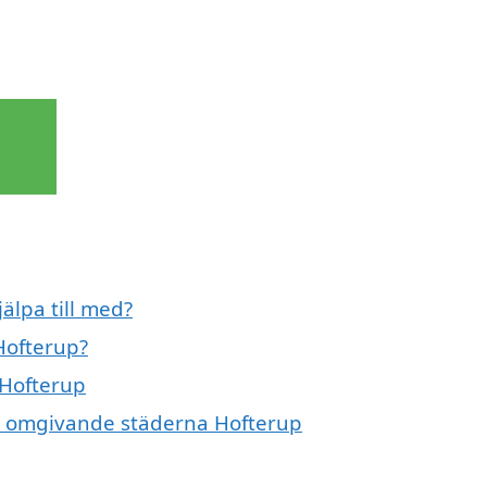
älpa till med?
Hofterup?
 Hofterup
de omgivande städerna Hofterup