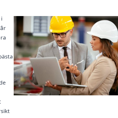
i
Vår
öra
bästa
nde
t
sikt