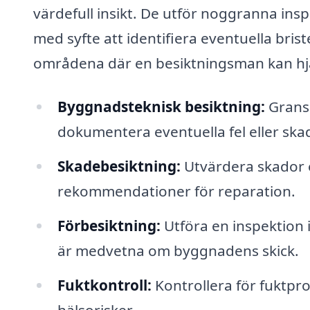
värdefull insikt. De utför noggranna ins
med syfte att identifiera eventuella briste
områdena där en besiktningsman kan hj
Byggnadsteknisk besiktning:
Gransk
dokumentera eventuella fel eller ska
Skadebesiktning:
Utvärdera skador e
rekommendationer för reparation.
Förbesiktning:
Utföra en inspektion 
är medvetna om byggnadens skick.
Fuktkontroll:
Kontrollera för fuktpro
hälsorisker.