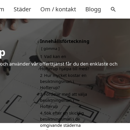
m
Städer
Om / kontakt
Blogg
Innehållsförteckning
p
gömma
1
Vad kan en
besiktningsman i
och använder vår offerttjänst får du den enklaste och
Hofterup hjälpa till med?
2
Hur mycket kostar en
besiktningsman i
Hofterup?
3
Fördelar med att välja
besiktningsman i
Hofterup
4
Sök efter en skicklig
besiktningsman i de
omgivande städerna