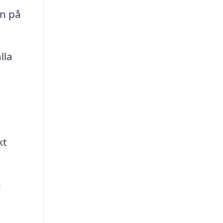
en på
lla
kt
h