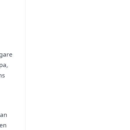
ägare
pa,
ns
man
 en