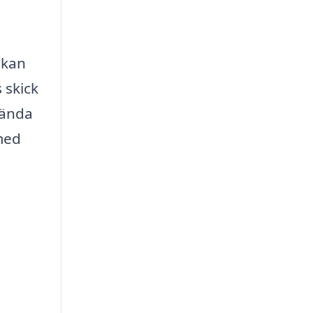
 kan
 skick
vända
med