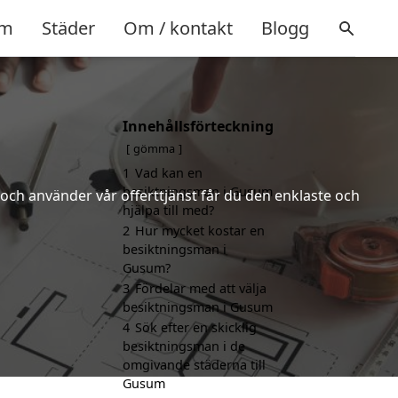
m
Städer
Om / kontakt
Blogg
Innehållsförteckning
m
gömma
1
Vad kan en
besiktningsman i Gusum
och använder vår offerttjänst får du den enklaste och
hjälpa till med?
2
Hur mycket kostar en
besiktningsman i
Gusum?
3
Fördelar med att välja
besiktningsman i Gusum
4
Sök efter en skicklig
besiktningsman i de
omgivande städerna till
Gusum