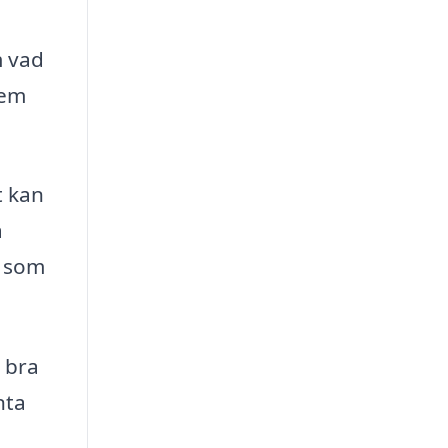
m vad
lem
t kan
a
, som
n bra
nta
a