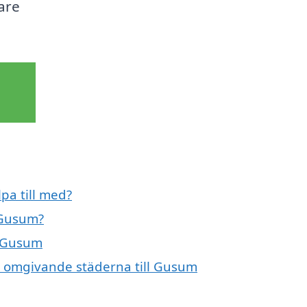
are
pa till med?
 Gusum?
i Gusum
de omgivande städerna till Gusum