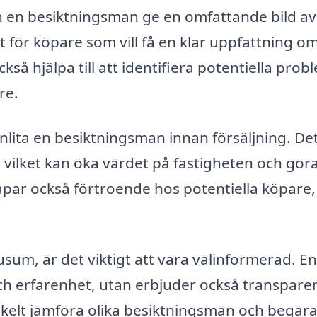
n en besiktningsman ge en omfattande bild av
igt för köpare som vill få en klar uppfattning o
så hjälpa till att identifiera potentiella prob
re.
 anlita en besiktningsman innan försäljning. De
 vilket kan öka värdet på fastigheten och gör
apar också förtroende hos potentiella köpare
sum, är det viktigt att vara välinformerad. E
ch erfarenhet, utan erbjuder också transpare
nkelt jämföra olika besiktningsmän och begär