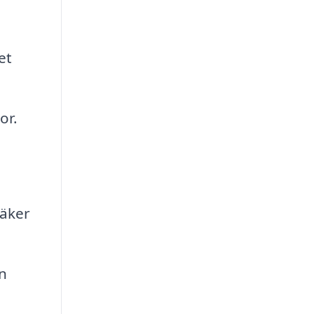
et
or.
säker
n