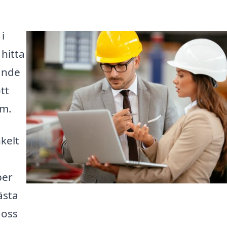
i
 hitta
ande
ott
em.
kelt
per
ästa
 oss