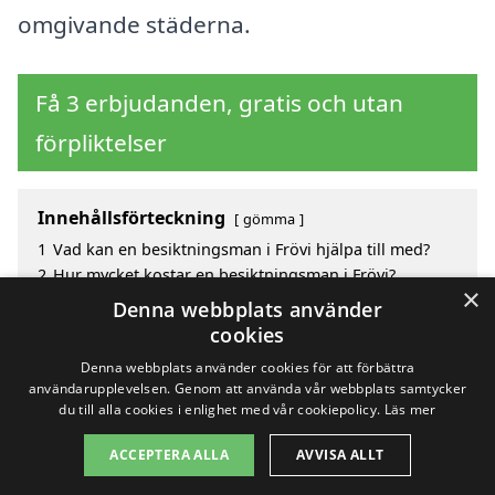
omgivande städerna.
Få 3 erbjudanden, gratis och utan
förpliktelser
Innehållsförteckning
gömma
1
Vad kan en besiktningsman i Frövi hjälpa till med?
2
Hur mycket kostar en besiktningsman i Frövi?
×
3
Fördelar med att välja besiktningsman i Frövi
Denna webbplats använder
4
Sök efter en skicklig besiktningsman i de omgivande
cookies
städerna Frövi
Denna webbplats använder cookies för att förbättra
användarupplevelsen. Genom att använda vår webbplats samtycker
du till alla cookies i enlighet med vår cookiepolicy.
Läs mer
Copyright 2026 - Pilanto Aps
ACCEPTERA ALLA
AVVISA ALLT
Hem
Om / kontakt
Blogg
Webbplatskarta
Villkor