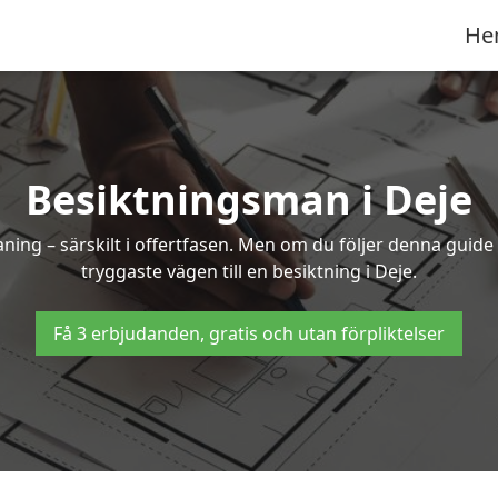
He
Besiktningsman i Deje
g – särskilt i offertfasen. Men om du följer denna guide 
tryggaste vägen till en besiktning i Deje.
Få 3 erbjudanden, gratis och utan förpliktelser