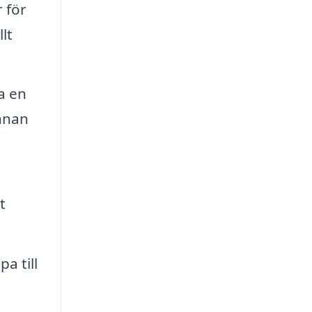
 för
lt
a en
innan
g
t
a till