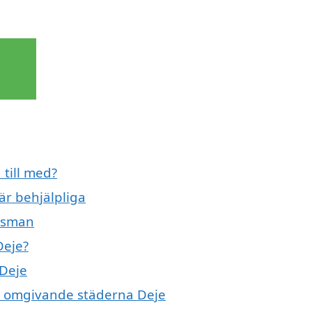
 till med?
r behjälpliga
ngsman
Deje?
 Deje
de omgivande städerna Deje