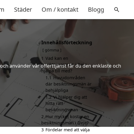
m
Städer
Om / kontakt
Blogg
Innehållsförteckning
gömma
1
Vad kan en
besiktningsman i Deje
och använder vår offerttjänst får du den enklaste och
hjälpa till med?
1.1
Huvudområden
där besiktningsmän är
behjälpliga
1.2
Vi hjälper dig att
hitta rätt
besiktningsman
2
Hur mycket kostar en
besiktningsman i Deje?
3
Fördelar med att välja