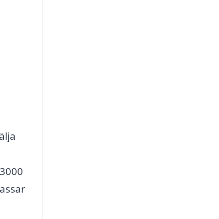
älja
 3000
passar