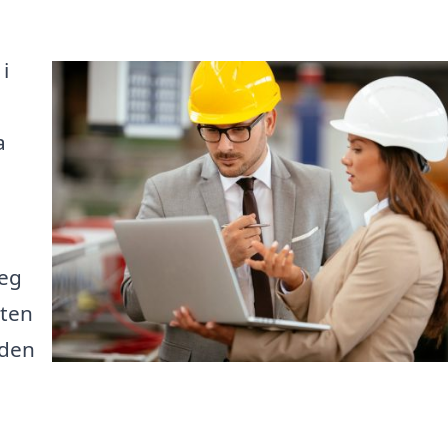
i
a
teg
eten
 den