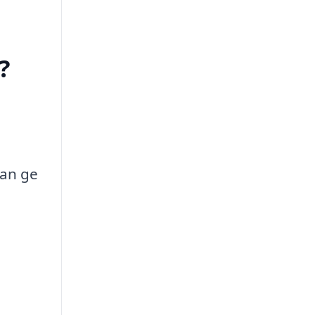
?
man ge