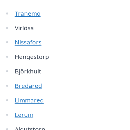
Tranemo
Virlösa
Nissafors
Hengestorp
Björkhult
Bredared
Limmared
Lerum
Algutstorp