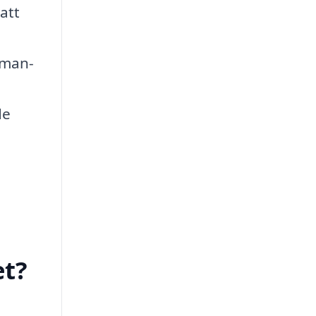
att
sman-
de
et?