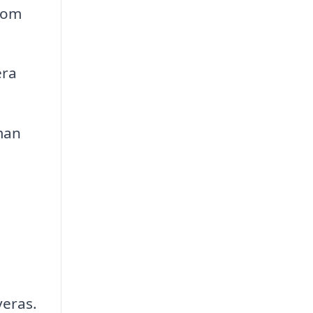
 som
era
man
eras.