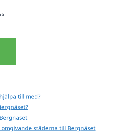
ss
jälpa till med?
Bergnäset?
 Bergnäset
e omgivande städerna till Bergnäset