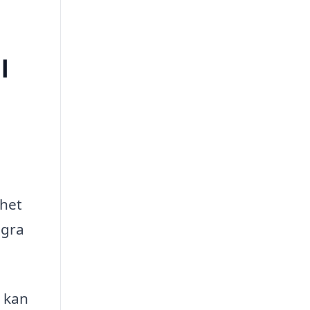
l
ghet
ågra
 kan