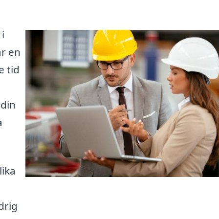
i
är en
e tid
 din
a
lika
drig