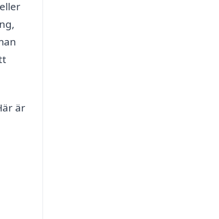
eller
ing,
sman
tt
Här är