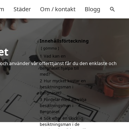
m
Städer
Om / kontakt
Blogg
Innehållsförteckning
et
gömma
1
Vad kan en
besiktningsman i
och använder vår offerttjänst får du den enklaste och
Bergnäset hjälpa till
med?
2
Hur mycket kostar en
besiktningsman i
Bergnäset?
3
Fördelar med att välja
besiktningsman i
Bergnäset
4
Sök efter en skicklig
besiktningsman i de