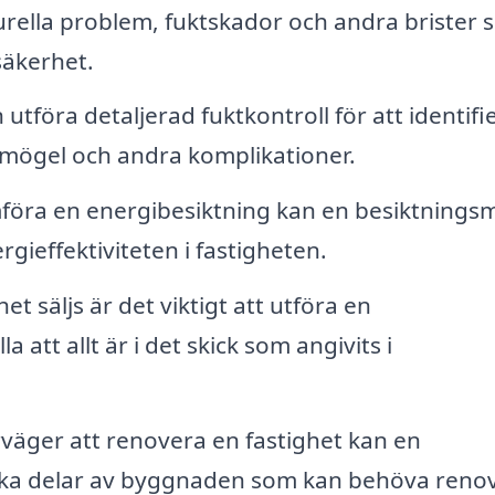
urella problem, fuktskador och andra brister
säkerhet.
tföra detaljerad fuktkontroll för att identifi
l mögel och andra komplikationer.
öra en energibesiktning kan en besiktnings
ieffektiviteten i fastigheten.
et säljs är det viktigt att utföra en
 att allt är i det skick som angivits i
äger att renovera en fastighet kan en
lka delar av byggnaden som kan behöva renov