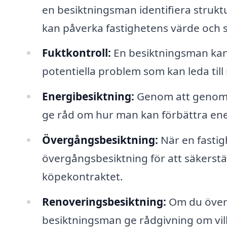
en besiktningsman identifiera strukt
kan påverka fastighetens värde och 
Fuktkontroll:
En besiktningsman kan u
potentiella problem som kan leda til
Energibesiktning:
Genom att genomf
ge råd om hur man kan förbättra energ
Övergångsbesiktning:
När en fastigh
övergångsbesiktning för att säkerställa
köpekontraktet.
Renoveringsbesiktning:
Om du överv
besiktningsman ge rådgivning om vi