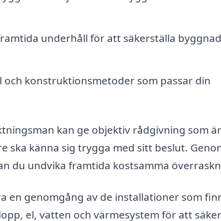
framtida underhåll för att säkerställa byggna
 och konstruktionsmetoder som passar din
esiktningsman kan ge objektiv rådgivning som ä
re ska känna sig trygga med sitt beslut. Geno
 kan du undvika framtida kostsamma överraskn
ra en genomgång av de installationer som finn
lopp, el, vatten och värmesystem för att säker