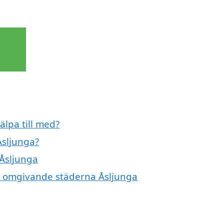
älpa till med?
Åsljunga?
 Åsljunga
de omgivande städerna Åsljunga