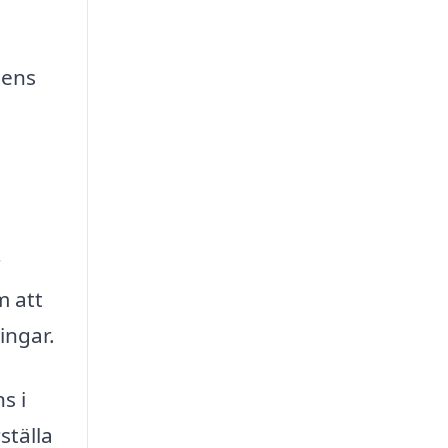
dens
r
m att
ingar.
s i
ställa