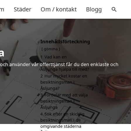
m
Städer
Om / kontakt
Blogg
Innehållsförteckning
a
gömma
1
Vad kan en
besiktningsman i
och använder vår offerttjänst får du den enklaste och
Åsljunga hjälpa till med?
2
Hur mycket kostar en
besiktningsman i
Åsljunga?
3
Fördelar med att välja
besiktningsman i
Åsljunga
4
Sök efter en skicklig
besiktningsman i de
omgivande städerna