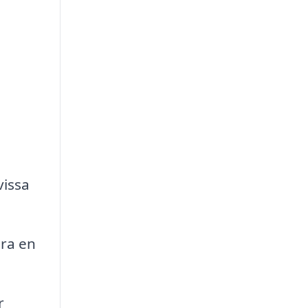
vissa
öra en
r