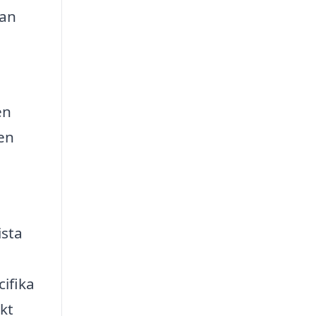
kan
en
en
ista
cifika
kt