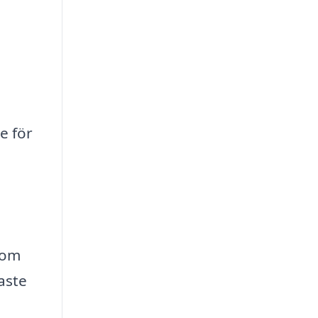
e för
 om
aste