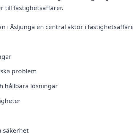
ill fastighetsaffärer.
i Åsljunga en central aktör i fastighetsaffär
ngar
niska problem
h hållbara lösningar
tigheter
h säkerhet