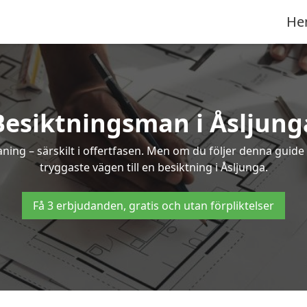
He
Besiktningsman i Åsljung
g – särskilt i offertfasen. Men om du följer denna guide 
tryggaste vägen till en besiktning i Åsljunga.
Få 3 erbjudanden, gratis och utan förpliktelser