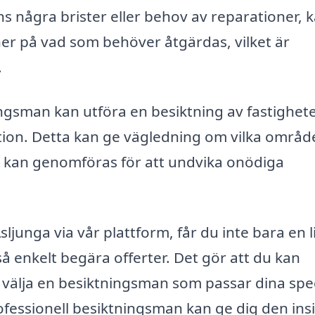
ns några brister eller behov av reparationer, 
 på vad som behöver åtgärdas, vilket är
.
ingsman kan utföra en besiktning av fastighet
tion. Detta kan ge vägledning om vilka områd
t kan genomföras för att undvika onödiga
ljunga via vår plattform, får du inte bara en l
å enkelt begära offerter. Det gör att du kan
n välja en besiktningsman som passar dina spe
rofessionell besiktningsman kan ge dig den insi