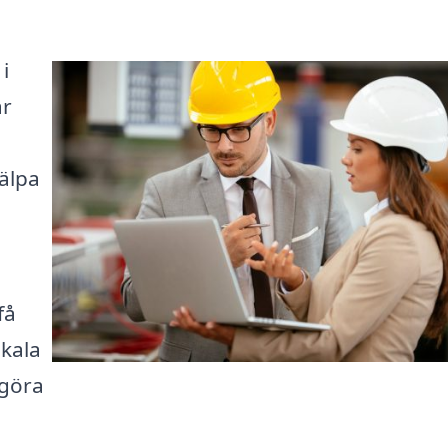
i
år
älpa
få
kala
 göra