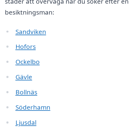
städer att överväga när du söker efter en
besiktningsman:
Sandviken
Hofors
Ockelbo
Gävle
Bollnäs
Söderhamn
Ljusdal