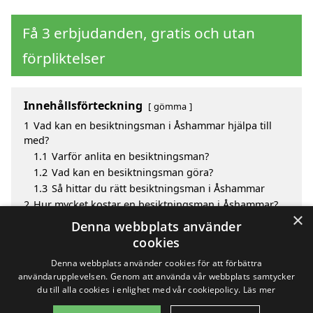
Få 3 erbjudanden, gratis och utan
förpliktelser
Innehållsförteckning
gömma
1
Vad kan en besiktningsman i Åshammar hjälpa till
med?
1.1
Varför anlita en besiktningsman?
1.2
Vad kan en besiktningsman göra?
1.3
Så hittar du rätt besiktningsman i Åshammar
2
Hur mycket kostar en besiktningsman i Åshammar?
×
3
Fördelar med att välja besiktningsman i Åshammar
Denna webbplats använder
4
Sök efter en skicklig besiktningsman i de omgivande
cookies
städerna Åshammar
Denna webbplats använder cookies för att förbättra
användarupplevelsen. Genom att använda vår webbplats samtycker
du till alla cookies i enlighet med vår cookiepolicy.
Läs mer